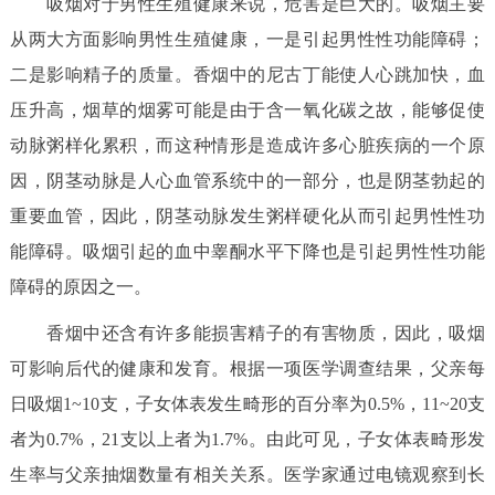
吸烟对于男性生殖健康来说，危害是巨大的。吸烟主要
决策公开
专题公开
从两大方面影响男性生殖健康，一是引起男性性功能障碍；
二是影响精子的质量。香烟中的尼古丁能使人心跳加快，血
政务服务
压升高，烟草的烟雾可能是由于含一氧化碳之故，能够促使
个人服务
法人服务
部门服务
动脉粥样化累积，而这种情形是造成许多心脏疾病的一个原
因，阴茎动脉是人心血管系统中的一部分，也是阴茎勃起的
便民服务
利企服务
投资项目
重要血管，因此，阴茎动脉发生粥样硬化从而引起男性性功
能障碍。吸烟引起的血中睾酮水平下降也是引起男性性功能
中介服务
阳光政务
障碍的原因之一。
政民互动
香烟中还含有许多能损害精子的有害物质，因此，吸烟
可影响后代的健康和发育。根据一项医学调查结果，父亲每
12345网上接诉即办
我要咨询
我要建议
日吸烟1~10支，子女体表发生畸形的百分率为0.5%，11~20支
者为0.7%，21支以上者为1.7%。由此可见，子女体表畸形发
参与调查
在线访谈
图说互动
生率与父亲抽烟数量有相关关系。医学家通过电镜观察到长