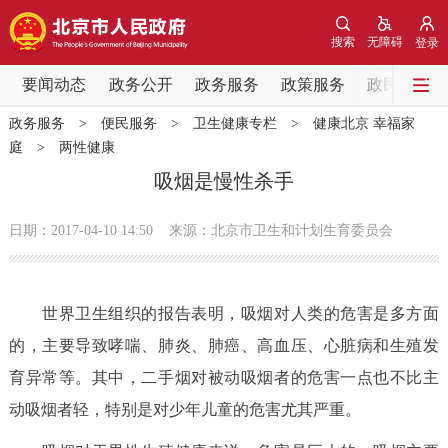
网站地图
搜索
无障碍
登录
要闻动态
要闻动态
政务公开
政务服务
政策服务
政民互动
政务服务
>
便民服务
>
卫生健康专栏
>
健康北京 幸福家
党中央精神
国务院信息
中央部委动态
庭
>
两性健康
吸烟是慢性杀手
北京要闻
会议信息
部门动态
日期：2017-04-10 14:50
来源：北京市卫生和计划生育委员会
各区热点
政务公开
世界卫生组织的报告表明，吸烟对人类的危害是多方面
的，主要导致哮喘、肺炎、肺癌、高血压、心脏病和生殖发
市领导
机构职能
政策服务
育异常等。其中，二手烟对被动吸烟者的危害一点也不比主
动吸烟者轻，特别是对少年儿童的危害尤其严重。
政策兑现
政策解读
回应关切