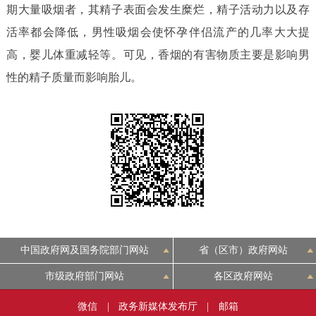
走进北京
期大量吸烟者，其精子表面会发生糜烂，精子活动力以及存
活率都会降低，男性吸烟会使怀孕伴侣流产的几率大大提
北京概况
十六区概览
人文北京
高，婴儿体重减轻等。可见，香烟的有害物质主要是影响男
性的精子质量而影响胎儿。
绿色北京
图说北京
视频北京
多语种
ENGLISH
한국어
日本語
DEUTSCH
FRANÇAIS
РУССКИЙ ЯЗЫК
ESPAÑOL
العربية
PORTUGUÊS
中国政府网及国务院部门网站
省（区市）政府网站
市级政府部门网站
各区政府网站
ITALIANO
微信
|
政务新媒体发布厅
|
邮箱