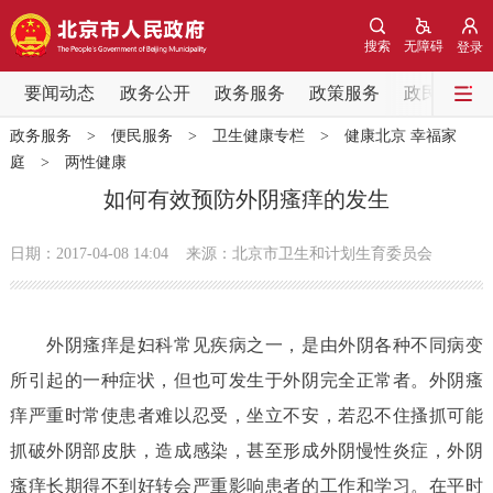
网站地图
搜索
无障碍
登录
要闻动态
要闻动态
政务公开
政务服务
政策服务
政民互动
政务服务
>
便民服务
>
卫生健康专栏
>
健康北京 幸福家
党中央精神
国务院信息
中央部委动态
庭
>
两性健康
如何有效预防外阴瘙痒的发生
北京要闻
会议信息
部门动态
日期：2017-04-08 14:04
来源：北京市卫生和计划生育委员会
各区热点
政务公开
外阴瘙痒是妇科常见疾病之一，是由外阴各种不同病变
所引起的一种症状，但也可发生于外阴完全正常者。外阴瘙
市领导
机构职能
政策服务
痒严重时常使患者难以忍受，坐立不安，若忍不住搔抓可能
抓破外阴部皮肤，造成感染，甚至形成外阴慢性炎症，外阴
政策兑现
政策解读
回应关切
瘙痒长期得不到好转会严重影响患者的工作和学习。在平时