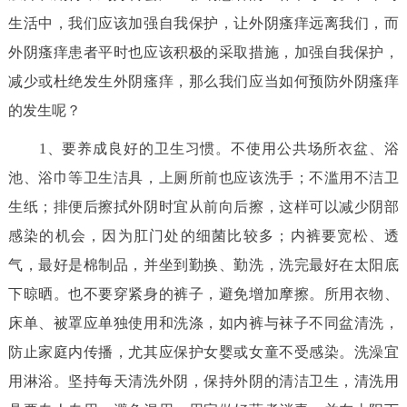
生活中，我们应该加强自我保护，让外阴瘙痒远离我们，而
决策公开
专题公开
外阴瘙痒患者平时也应该积极的采取措施，加强自我保护，
政务服务
减少或杜绝发生外阴瘙痒，那么我们应当如何预防外阴瘙痒
的发生呢？
个人服务
法人服务
部门服务
1、要养成良好的卫生习惯。不使用公共场所衣盆、浴
便民服务
利企服务
投资项目
池、浴巾等卫生洁具，上厕所前也应该洗手；不滥用不洁卫
生纸；排便后擦拭外阴时宜从前向后擦，这样可以减少阴部
中介服务
阳光政务
感染的机会，因为肛门处的细菌比较多；内裤要宽松、透
气，最好是棉制品，并坐到勤换、勤洗，洗完最好在太阳底
政民互动
下晾晒。也不要穿紧身的裤子，避免增加摩擦。所用衣物、
12345网上接诉即办
我要咨询
我要建议
床单、被罩应单独使用和洗涤，如内裤与袜子不同盆清洗，
防止家庭内传播，尤其应保护女婴或女童不受感染。洗澡宜
参与调查
在线访谈
图说互动
用淋浴。坚持每天清洗外阴，保持外阴的清洁卫生，清洗用