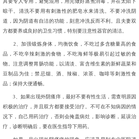
具要专人专用，避免混用，用完做好蒸煮消毒，并在太阳下
走进北京
晾干。清洗不要用有刺激性的肥皂水来清洗。不要冲洗阴
北京概况
十六区概览
人文北京
道，因为阴道有自洁的功能，刻意冲洗反而不利。且夫妻双
方都要养成良好的卫生习惯，特别要注意性器官的清洁。
绿色北京
图说北京
视频北京
2、加强锻炼身体，均衡饮食，不吃过多含糖量高的食
多语种
品，不吃辛辣刺激的食物，不吃海鲜等极易引起过敏的食
物。注意调整胃肠功能，以清淡、富含维生素的新鲜蔬菜和
ENGLISH
한국어
日本語
豆制品为佳；禁忌烟、酒、辣椒、浓茶、咖啡等刺激性食
品；保持大便通畅。
DEUTSCH
FRANÇAIS
РУССКИЙ ЯЗЫК
3、如果出现外阴瘙痒，最好不要有性生活，需查明原因
ESPAÑOL
العربية
PORTUGUÊS
积极的治疗，并且双方都要接受治疗。不可在不知病因的情
况下，自己用药治疗，否则会掩盖病灶，影响诊断，延误治
ITALIANO
疗，诊断明确后，要在医生指导下用药。