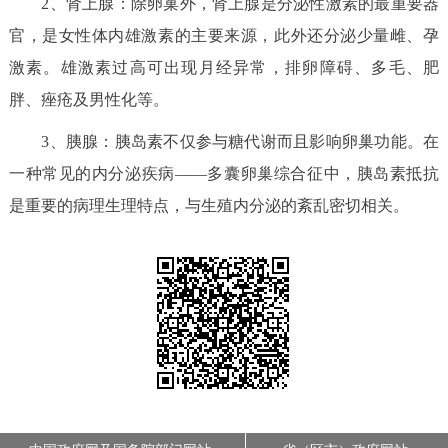
2、肾上腺：除卵巢外，肾上腺是分泌性激素的最重要器
决策公开
专题公开
官，是女性体内雄激素的主要来源，此外还分泌少量雌、孕
激素。雄激素过高可出现月经异常，排卵障碍、多毛、肥
政务服务
胖、痤疮及男性化等。
个人服务
法人服务
部门服务
3、胰腺：胰岛素不仅参与糖代谢而且影响卵巢功能。在
一种常见的内分泌疾病——多囊卵巢综合征中，胰岛素抵抗
便民服务
利企服务
投资项目
是重要的病理生理特点，与生殖内分泌的紊乱密切相关。
中介服务
阳光政务
政民互动
12345网上接诉即办
我要咨询
我要建议
参与调查
在线访谈
图说互动