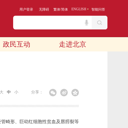
/
ENGLISH
用户登录
无障碍
繁体
简体
智能问答
政民互动
走进北京
大
中
小
分享：
经管畸形、巨幼红细胞性贫血及唇腭裂等