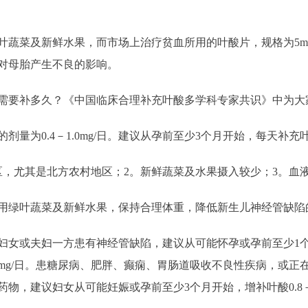
菜及新鲜水果，而市场上治疗贫血所用的叶酸片，规格为5mg，
对母胎产生不良的影响。
要补多久？《中国临床合理补充叶酸多学科专家共识》中为大
0.4－1.0mg/日。建议从孕前至少3个月开始，每天补充叶酸0
尤其是北方农村地区；2。新鲜蔬菜及水果摄入较少；3。血
绿叶蔬菜及新鲜水果，保持合理体重，降低新生儿神经管缺陷
或夫妇一方患有神经管缺陷，建议从可能怀孕或孕前至少1个月
5mg/日。患糖尿病、肥胖、癫痫、胃肠道吸收不良性疾病，或正
，建议妇女从可能妊娠或孕前至少3个月开始，增补叶酸0.8－1