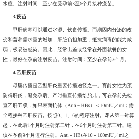
走进北京
水痘。注射时间：至少在受孕前3至6个月接种疫苗。
3.疫苗
北京概况
十六区概览
人文北京
甲肝病毒可以通过水源、饮食传播。而期因内分泌的改
绿色北京
图说北京
视频北京
变和营养需求量的增加，肝脏负担加重，抵抗病毒的能力减
弱，极易被感染。因此，经常出差或经常在外面就餐的女
多语种
性，最好在孕前注射疫苗。注射时间：至少在孕前3个月。
ENGLISH
한국어
日本語
4.乙肝疫苗
母婴传播是乙型肝炎重要传播途径之一。育龄女性为预
DEUTSCH
FRANÇAIS
РУССКИЙ ЯЗЫК
防得肝炎，避免孕后、产时垂直传播给胎儿，可在孕前先检
查乙肝五项，如果表面抗体（Anti－HBs）＜10mIU／ml；需
ESPAÑOL
العربية
PORTUGUÊS
全程接种乙肝疫苗。按照0、1、6的程序注射。即从第一针算
ITALIANO
起，在此后1个月时注射第二针，在6个月时注射第三针。建
议在孕前9个月进行注射。Anti－HBs在10－100mIU／ml之