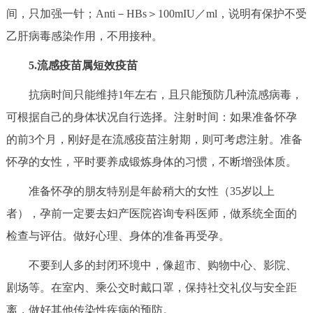
间，只加强一针；Anti－HBs＞100mIU／ml，说明有保护不受
回到顶部
乙肝病毒感染作用，不用接种。
5.流感疫苗属短效疫苗
抗病时间只能维持1年左右，且只能预防几种流感病毒，
可根据自己的身体状况自行选择。注射时间：如果准备怀孕
的前3个月，刚好是在流感疫苗注射期，则可考虑注射。准备
怀孕的女性，平时要养成锻炼身体的习惯，不断增强体质。
准备怀孕的朋友特别是年龄稍大的女性（35岁以上
者），孕前一定要去妇产医院咨询专科医师，做系统全面的
检查与评估。做好心理、身体的准备再受孕。
不要到人多的封闭环境中，像超市、购物中心、影院、
剧场等。在室内、乘公交时戴口罩，保持社交礼仪与安全距
离，做好其他传染性疾病的预防。