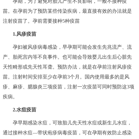
孕期，为了避免对胎儿产生不良影响，一般不接种疫
决策公开
专题公开
苗。在孕前为了预防某些传染疾病，最直接有效的办法就是
注射疫苗了。孕前需要接种5种疫苗
政务服务
1.风疹疫苗
个人服务
法人服务
部门服务
孕妇被风疹病毒感染，早孕期可能会发生先兆流产、流
产、胎死宫内等不良事件。也可能会导致婴儿出生后心脏先
便民服务
利企服务
投资项目
天性畸形或先天性耳聋。预防办法，就是在孕前注射风疹疫
中介服务
阳光政务
苗。注射时间安排至少在孕前3个月。国内使用最多的是风
疹、麻疹、腮腺炎三项疫苗，注射一次疫苗可同时预防这3项
政民互动
疾病。
12345网上接诉即办
我要咨询
我要建议
2.水痘疫苗
孕早期感染水痘，可致胎儿先天性水痘或新生儿水痘，
参与调查
在线访谈
图说互动
通过接种水痘—带状疱疹病毒疫苗，可在孕期有效防止感染