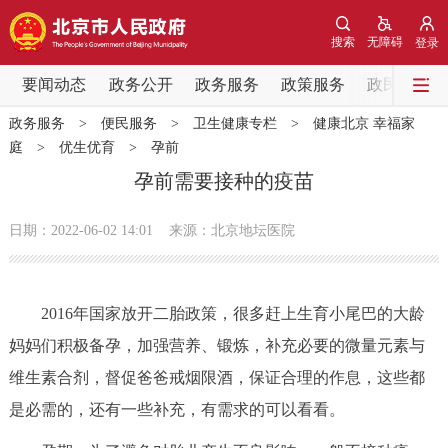
网站地图
搜索
无障碍
登录
要闻动态
要闻动态
政务公开
政务服务
政策服务
政民互动
政务服务
>
便民服务
>
卫生健康专栏
>
健康北京 幸福家
党中央精神
国务院信息
中央部委动态
庭
>
优生优育
>
孕前
孕前需要接种的疫苗
北京要闻
会议信息
部门动态
日期：2022-06-02 14:01
来源：北京地坛医院
各区热点
政务公开
2016年国家放开二胎政策，很多赶上生育小尾巴的大龄
妈妈们积极备孕，加强营养、锻炼，补充必要的微量元素与
市领导
机构职能
政策服务
维生素合剂，督促爸爸戒烟限酒，保证合理的作息，这些都
是必需的，还有一些补充，有需求的可以看看。
政策兑现
政策解读
回应关切