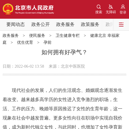
网站地图
搜索
无障碍
登录
要闻动态
要闻动态
政务公开
政务服务
政策服务
政民互动
政务服务
>
便民服务
>
卫生健康专栏
>
健康北京 幸福家
党中央精神
国务院信息
中央部委动态
庭
>
优生优育
>
孕前
如何拥有好孕气？
北京要闻
会议信息
部门动态
日期：2022-06-02 13:58
来源：北京中医医院
各区热点
政务公开
现代社会的发展，人们的生活观念、婚姻观念逐渐发生
着改变。越来越多高学历的女性进入竞争激烈的职场，生
市领导
机构职能
政策服务
活、工作的压力、晚婚等原因推迟了女性的生育年龄，这一
现象在社会中越发普遍。更多女性向往在职场中实现自我价
政策兑现
政策解读
回应关切
值，成为新时代独立女性，与此同时，也增加了女性孕育新