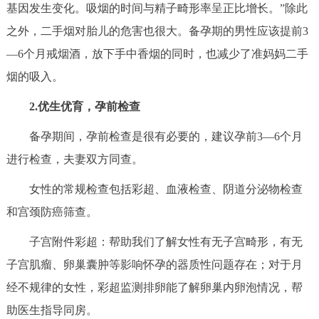
走进北京
基因发生变化。吸烟的时间与精子畸形率呈正比增长。”除此
之外，二手烟对胎儿的危害也很大。备孕期的男性应该提前3
北京概况
十六区概览
人文北京
—6个月戒烟酒，放下手中香烟的同时，也减少了准妈妈二手
烟的吸入。
绿色北京
图说北京
视频北京
2.优生优育，孕前检查
多语种
备孕期间，孕前检查是很有必要的，建议孕前3—6个月
ENGLISH
한국어
日本語
进行检查，夫妻双方同查。
女性的常规检查包括彩超、血液检查、阴道分泌物检查
DEUTSCH
FRANÇAIS
РУССКИЙ ЯЗЫК
和宫颈防癌筛查。
子宫附件彩超：帮助我们了解女性有无子宫畸形，有无
ESPAÑOL
العربية
PORTUGUÊS
子宫肌瘤、卵巢囊肿等影响怀孕的器质性问题存在；对于月
ITALIANO
经不规律的女性，彩超监测排卵能了解卵巢内卵泡情况，帮
助医生指导同房。