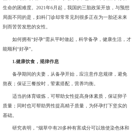
生命的困难度。2021年6月起，我国的三胎政策开放，与预想
决策公开
专题公开
局面不同的是，妇科门诊却常常见到很多正在为一胎还未来
政务服务
到而苦苦发愁的女性。
个人服务
法人服务
部门服务
如何拥有“好孕”需从平时做起，科学备孕，健康生活，才
能顺利“好孕”。
便民服务
利企服务
投资项目
1.健康饮食，规律作息
中介服务
阳光政务
备孕期间的夫妻，从备孕开始，应注意作息规律，避免
熬夜；保证三餐按时，荤素搭配，营养均衡。
政民互动
适当的体育锻炼，可帮助女性提高身体素质，保证卵子
12345网上接诉即办
我要咨询
我要建议
质量；同时也可帮助男性提高精子质量，为怀孕打下坚实的
基础。
参与调查
在线访谈
图说互动
研究表明，“烟草中有20多种有害成分可以致使染色体和