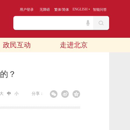
/
ENGLISH
用户登录
无障碍
繁体
简体
智能问答
政民互动
走进北京
的？
大
中
小
分享：