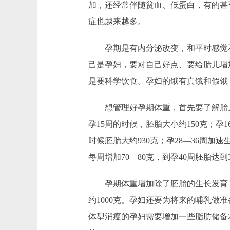
加，还经常伴随贫血、低蛋白，有的甚
症也越来越多。
孕期是有内分泌改变，和平时感觉不
己是孕妇，要对自己好点、要给胎儿增
是要科学饮食。孕妇的饿有真饿和假饿
想管理好孕期体重，首先要了解胎儿的
孕15周的时候，胚胎大小约150克；孕
时候胚胎大约930克；孕28—36周加速
每周增加70—80克，到孕40周胚胎达到3
孕期体重增加除了胚胎的生长发育，还要
约1000克。孕妇还要为将来的哺乳做准备
体型消瘦的孕妇需要增加一些脂肪储备2