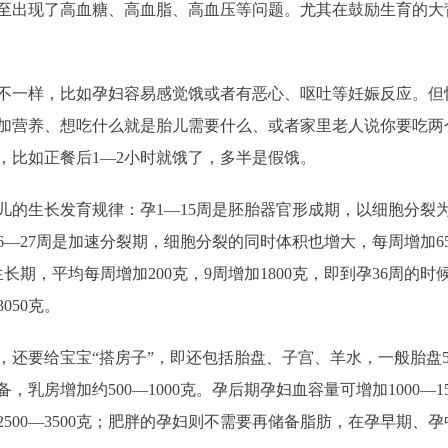
至出现了高血糖、高血脂、高血压等问题。尤其在鼓励生育的大
一样，比如孕妇容易感觉饿或者有恶心、呕吐等妊娠反应。但
加营养、想吃什么就是胎儿需要什么、或者家里老人说你要吃两
，比如正餐后1—2小时就饿了，多半是假饿。
生长发育规律：孕1—15周是胚胎器官形成期，以细胞分裂为
16—27周是加速分裂期，细胞分裂的同时体积也增大，每周增加65
生长期，平均每周增加200克，9周增加1800克，即到孕36周的时
050克。
给宝宝“搭房子”，即还包括胎盘、子宫、羊水，一般胎盘500—
，乳房增加约500—1000克。孕后期孕妇血容量可增加1000—150
500—3500克；肥胖的孕妇则不需要再储备脂肪，在孕早期、