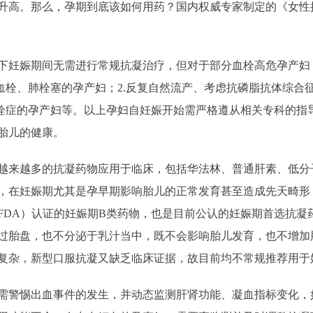
升高。那么，孕期到底该如何用药？国内权威专家制定的《女性
妊娠期间无需进行常规抗凝治疗，但对于部分血栓高危孕产妇
血栓、肺栓塞的孕产妇；2.反复自然流产、考虑抗磷脂抗体综合
易栓症的孕产妇等。以上孕妇自妊娠开始需严格遵从相关专科的指
胎儿的健康。
来越多的抗凝药物应用于临床，包括华法林、普通肝素、低分
，在妊娠期尤其是孕早期影响胎儿的正常发育甚至造成先天畸形
FDA）认证的妊娠期B类药物，也是目前公认的妊娠期首选抗凝
过胎盘，也不分泌于乳汁当中，既不会影响胎儿发育，也不增加
复杂，新型口服抗凝又缺乏临床证据，故目前均不常规推荐用于
警惕出血事件的发生，并动态监测肝肾功能、凝血指标变化，