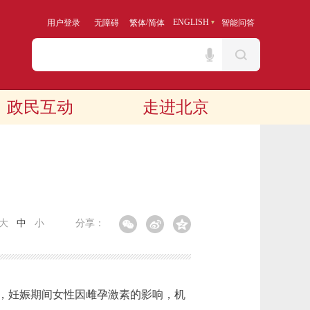
/
ENGLISH
用户登录
无障碍
繁体
简体
智能问答
政民互动
走进北京
大
中
小
分享：
，妊娠期间女性因雌孕激素的影响，机