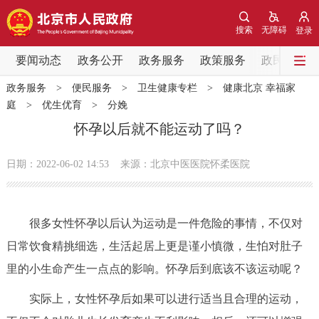
网站地图
搜索
无障碍
登录
要闻动态
要闻动态
政务公开
政务服务
政策服务
政民互动
政务服务
>
便民服务
>
卫生健康专栏
>
健康北京 幸福家
党中央精神
国务院信息
中央部委动态
庭
>
优生优育
>
分娩
怀孕以后就不能运动了吗？
北京要闻
会议信息
部门动态
日期：2022-06-02 14:53
来源：北京中医医院怀柔医院
各区热点
政务公开
很多女性怀孕以后认为运动是一件危险的事情，不仅对
日常饮食精挑细选，生活起居上更是谨小慎微，生怕对肚子
市领导
机构职能
政策服务
里的小生命产生一点点的影响。怀孕后到底该不该运动呢？
政策兑现
政策解读
回应关切
实际上，女性怀孕后如果可以进行适当且合理的运动，