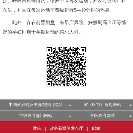
少、呼吸困难等情况，孕妇不应再次运动，并及时咨询产科
走进北京
医生，并且在每次运动前都应进行5—10分钟的热身。
北京概况
十六区概览
人文北京
此外，存在前置胎盘、有早产风险、妊娠期高血压等情
况的孕妇则属于孕期运动的禁忌人群。
绿色北京
图说北京
视频北京
多语种
ENGLISH
한국어
日本語
DEUTSCH
FRANÇAIS
РУССКИЙ ЯЗЫК
ESPAÑOL
العربية
PORTUGUÊS
中国政府网及国务院部门网站
省（区市）政府网站
市级政府部门网站
各区政府网站
ITALIANO
微信
|
政务新媒体发布厅
|
邮箱