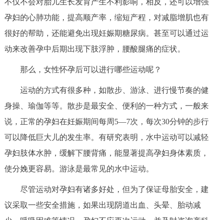
不仅不会对胎儿生长发育产生不利影响，相反，还可以增强
决策公开
专题公开
孕妇的心肺功能，提高顺产率，缩短产程，对减脂增肌也有
很好的帮助，还能避免出现妊娠期糖尿病。甚至可以通过运
政务服务
动来改善孕中后期出现下肢浮肿，腰酸腿痛的症状。
个人服务
法人服务
部门服务
那么，女性怀孕后可以进行哪些运动呢？
运动的方式有很多种，如散步、游泳、进行慢节奏的健
便民服务
利企服务
投资项目
身操、瑜伽等等。散步是最安全、便利的一种方式，一般来
中介服务
阳光政务
说，正常的孕妇在妊娠期间每周5—7次，每次30分钟的步行
可以降低巨大儿的发生率。有研究表明，水中运动可以减轻
政民互动
孕妇肢体水肿，缓解下腰背痛，能显著提高孕妇身体素质，
使分娩更容易。游泳是最常见的水中运动。
12345网上接诉即办
我要咨询
我要建议
尽管运动对孕妇有诸多好处，但为了保证母胎安全，建
参与调查
在线访谈
图说互动
议采取一些安全措施，如果出现阴道出血、头晕、胎动减