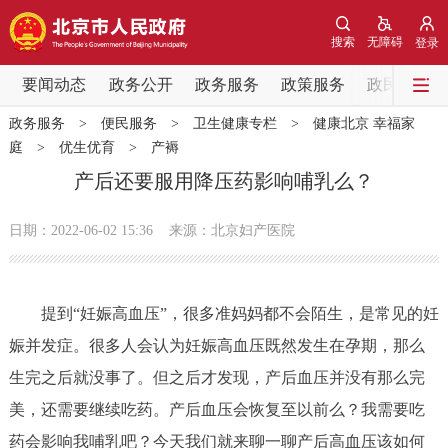
网站地图
搜索
无障碍
登录
要闻动态
要闻动态
政务公开
政务服务
政策服务
政民互动
政务服务
>
便民服务
>
卫生健康专栏
>
健康北京 幸福家
党中央精神
国务院信息
中央部委动态
庭
>
优生优育
>
产褥
产后还要服用降压药影响哺乳么？
北京要闻
会议信息
部门动态
日期：2022-06-02 15:36
来源：北京妇产医院
各区热点
政务公开
提到“妊娠高血压”，很多准妈妈都不会陌生，是常见的妊
娠并发症。很多人会认为妊娠高血压既然发生在孕期，那么
市领导
机构职能
政策服务
生完之后就没事了。但之后才发现，产后血压并没有那么完
美，还需要继续吃药。产后血压会恢复至以前么？我需要吃
政策兑现
政策解读
回应关切
药会影响我哺乳吧？今天我们就来聊一聊产后高血压该如何