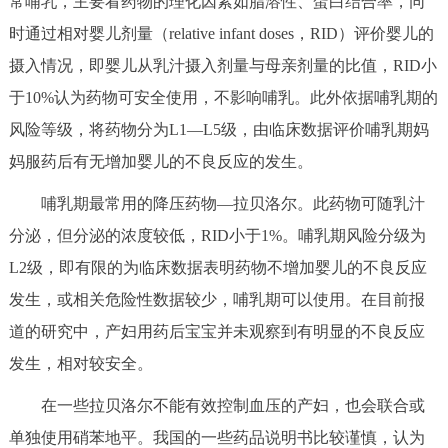
常哺乳，主要看药物的理化因素如脂溶性、蛋白结合率，同
走进北京
时通过相对婴儿剂量（relative infant doses，RID）评价婴儿的
北京概况
十六区概览
人文北京
摄入情况，即婴儿从乳汁摄入剂量与母亲剂量的比值，RID小
于10%认为药物可安全使用，不影响哺乳。此外依据哺乳期的
绿色北京
图说北京
视频北京
风险等级，将药物分为L1—L5级，由临床数据评价哺乳期妈
妈服药后有无增加婴儿的不良反应的发生。
多语种
哺乳期最常用的降压药物—拉贝洛尔。此药物可随乳汁
ENGLISH
한국어
日本語
分泌，但分泌的浓度较低，RID小于1%。哺乳期风险分级为
L2级，即有限的为临床数据表明药物不增加婴儿的不良反应
DEUTSCH
FRANÇAIS
РУССКИЙ ЯЗЫК
发生，或相关危险性数据较少，哺乳期可以使用。在目前报
道的研究中，产妇用药后宝宝并未观察到有明显的不良反应
ESPAÑOL
العربية
PORTUGUÊS
发生，相对较安全。
ITALIANO
在一些拉贝洛尔不能有效控制血压的产妇，也会联合或
单独使用硝苯地平。我国的一些药品说明书比较谨慎，认为