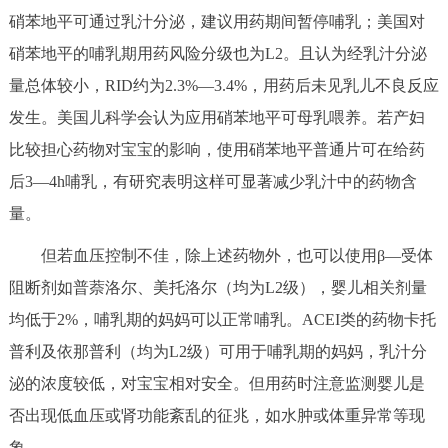
硝苯地平可通过乳汁分泌，建议用药期间暂停哺乳；美国对
回到顶部
硝苯地平的哺乳期用药风险分级也为L2。且认为经乳汁分泌
量总体较小，RID约为2.3%—3.4%，用药后未见乳儿不良反应
发生。美国儿科学会认为应用硝苯地平可母乳喂养。若产妇
比较担心药物对宝宝的影响，使用硝苯地平普通片可在给药
后3—4h哺乳，有研究表明这样可显著减少乳汁中的药物含
量。
但若血压控制不佳，除上述药物外，也可以使用β—受体
阻断剂如普萘洛尔、美托洛尔（均为L2级），婴儿相关剂量
均低于2%，哺乳期的妈妈可以正常哺乳。ACEI类的药物卡托
普利及依那普利（均为L2级）可用于哺乳期的妈妈，乳汁分
泌的浓度较低，对宝宝相对安全。但用药时注意监测婴儿是
否出现低血压或肾功能紊乱的征兆，如水肿或体重异常等现
象。