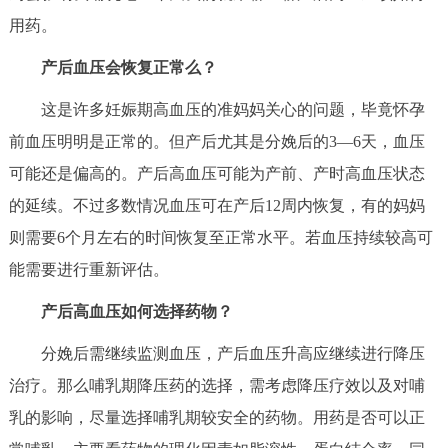
用药。
决策公开
专题公开
产后血压会恢复正常么？
政务服务
这是许多妊娠期高血压的准妈妈关心的问题，毕竟怀孕
个人服务
法人服务
部门服务
前血压明明是正常的。但产后尤其是分娩后的3—6天，血压
可能还是偏高的。产后高血压可能为产前、产时高血压状态
便民服务
利企服务
投资项目
的延续。不过多数情况血压可在产后12周内恢复，有的妈妈
则需要6个月左右的时间恢复至正常水平。若血压持续较高可
中介服务
阳光政务
能需要进行重新评估。
政民互动
产后高血压如何选择药物？
12345网上接诉即办
我要咨询
我要建议
分娩后需继续监测血压，产后血压升高应继续进行降压
治疗。那么哺乳期降压药的选择，需考虑降压疗效以及对哺
参与调查
在线访谈
图说互动
乳的影响，尽量选择哺乳期较安全的药物。用药是否可以正