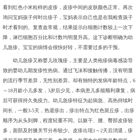
看到红色小米粒样的皮疹，皮疹中间的皮肤颜色正常。再次
回到顶部
询问宝妈孩子何时出疹子，宝妈表示自己也是在我检查孩子
时才看到的。复查血常规，结果提示白细胞计数较上一次下
降，淋巴细胞百分比和计数均明显升高。这下诊断明确为幼
儿急疹。宝宝的病情会很快好转，不需要过多的干预。
幼儿急疹又称婴儿玫瑰疹，主要是人类疱疹病毒感染导
致的婴幼儿期发疹性热病。通过飞沫和接触传播，没有明显
的流行季节差异，无性别差异。却有独特的发病年龄特点，6
～18月龄小儿多发，3岁后少见，本病患儿多能顺利康复，病
后可获得持久免疫力。幼儿急疹特征为起病急、高热持续时
间长，一般3-5天，热退疹出，疹出特点为红色斑丘疹，出疹
顺序为从头到脚，程度轻重不同。以躯干、腰、臀部皮疹较
多，面部及肘膝关节分布较少。皮疹出现1～2天后消退，疹