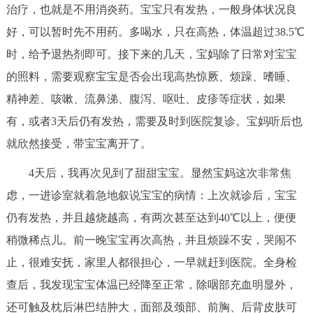
走进北京
治疗，也就是不用消炎药。宝宝只有发热，一般身体状况良
好，可以暂时先不用药。多喝水，只在高热，体温超过38.5℃
北京概况
十六区概览
人文北京
时，给予退热剂即可。接下来的几天，宝妈除了日常对宝宝
的照料，需要观察宝宝是否会出现高热惊厥、烦躁、嗜睡、
绿色北京
图说北京
视频北京
精神差、咳嗽、流鼻涕、腹泻、呕吐、皮疹等症状，如果
多语种
有，或者3天后仍有发热，需要及时到医院复诊。宝妈听后也
就欣然接受，带宝宝离开了。
ENGLISH
한국어
日本語
4天后，我再次见到了甜甜宝宝。显然宝妈这次非常焦
虑，一进诊室就着急地叙说宝宝的病情：上次就诊后，宝宝
DEUTSCH
FRANÇAIS
РУССКИЙ ЯЗЫК
仍有发热，并且越烧越高，有两次甚至达到40℃以上，便便
ESPAÑOL
العربية
PORTUGUÊS
稍微稀点儿。前一晚宝宝再次高热，并且烦躁不安，哭闹不
止，很难安抚，家里人都很担心，一早就赶到医院。全身检
ITALIANO
查后，我发现宝宝体温已经降至正常，除咽部充血明显外，
还可触及枕后淋巴结肿大，面部及颈部、前胸、后背皮肤可