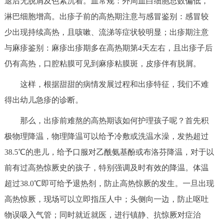
退后无脱屑及色素沉着。血常规：外周血白细胞总数偏低，
淋巴细胞增高。出疹子前的高热期注意与感冒鉴别：感冒较
少出现持续高热，且咳嗽、流涕等症状较明显；出疹期注意
与麻疹鉴别：麻疹出疹期多在高热期第4天左右，且出疹子后
仍有高热，口腔粘膜可见到麻疹粘膜斑，皮疹伴有脱屑。
这样，根据甜甜的病情发展过程和出疹特征，我们不难
得出幼儿急疹的诊断。
那么，出疹前难熬的高热期该如何护理孩子呢？首先积
极物理降温，物理降温可以给予冷敷或洗温水澡，发热超过
38.5℃的患儿，给予口服对乙酰氨基酚或布洛芬降温，对于以
前有过高热惊厥史的孩子，特别强调及时有效的降温。体温
超过38.0℃即可给予退热剂，防止高热惊厥的发生。一旦出现
高热惊厥，现场可以立即指压人中；头侧向一边，防止呕吐
物误吸入气管；同时就近就医，进行镇静、抗惊厥对症治