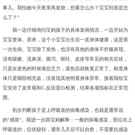
事儿。我怕她今天夜里再发烧，您看怎么办？宝宝到底是怎
决策公开
专题公开
么了？”
政务服务
我一边仔细询问宝妈孩子的具体发病情况，一边开始为
个人服务
法人服务
部门服务
宝宝查体。原来，这个小宝宝出生后一直身体健康，这是第
一次生病。宝宝除了发热，也没有其他的身体不舒服表现。
便民服务
利企服务
投资项目
没有咳嗽、流鼻涕、腹泻、呕吐、皮疹等常见的相关症状，
只是在发热的时候倦怠乏力，退热后就恢复正常了。检查身
中介服务
阳光政务
体只是咽部稍充血，没发现其他明显身体异常。接着我给宝
宝安排了血常规和C-反应蛋白检测，结果各项指标在正常范
政民互动
围。
12345网上接诉即办
我要咨询
我要建议
初步判断孩子是上呼吸道的病毒感染，也就是通常说
的“感冒”。我进一步跟宝妈解释：一般的病毒感染，部位在上
参与调查
在线访谈
图说互动
呼吸道的，症状较轻，通常几天后可以自愈，不需要抗感染