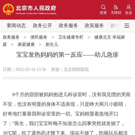
网站地图
搜索
无障碍
登录
要闻动态
要闻动态
政务公开
政务服务
政策服务
政民互动
政务服务
>
便民服务
>
卫生健康专栏
>
健康北京 幸福家
党中央精神
国务院信息
中央部委动态
庭
>
家庭健康
>
新生儿
宝宝发热妈妈的第一反应——幼儿急疹
北京要闻
会议信息
部门动态
日期：2022-05-18 13:36
来源：北京朝阳医院
各区热点
政务公开
8个月的甜甜被妈妈抱进儿科诊室时，没有我见惯的哭闹
不安，也没有明显的身体不适表现，只是睁大两只小眼睛，
市领导
机构职能
政策服务
好奇地打量着我和诊室里的一切。宝妈稍显着急地开口
了：“医生，我们宝宝昨晚不知道怎么回事突然就发烧了，
政策兑现
政策解读
回应关切
39℃呢，吃了退热药才降下来。现在不烧了，吃喝玩乐都没