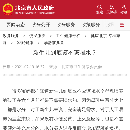
网站地图
搜索
无障碍
登录
要闻动态
要闻动态
政务公开
政务服务
政策服务
政民互动
政务服务
>
便民服务
>
卫生健康专栏
>
健康北京 幸福家
党中央精神
国务院信息
中央部委动态
庭
>
家庭健康
>
学龄前儿童
新生儿到底该不该喝水？
北京要闻
会议信息
部门动态
日期：2021-07-19 16:27
来源：北京市卫生健康委员会
各区热点
政务公开
很多宝妈都不知道新生儿到底应不应该喝水？母乳喂养
的孩子在六个月前都是不需要喝水的。因为母乳中百分之七
市领导
机构职能
政策服务
十都是水分，对于新生儿来说，完全满足需求。对于人工喂
养的宝宝来说，如果没有小便发黄、上火反应等，也是不需
政策兑现
政策解读
回应关切
要额外补充水分的。水分摄入过多反而会增加肾脏的负担。