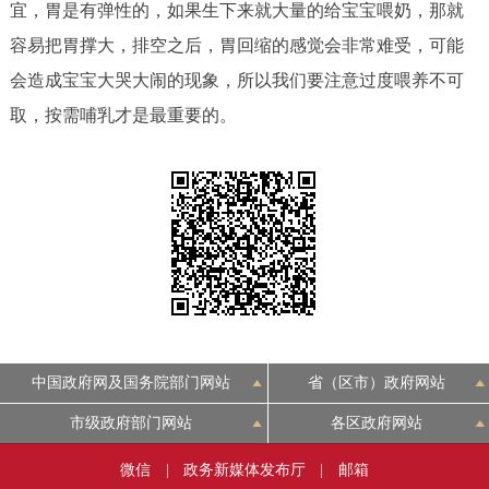
走进北京
宜，胃是有弹性的，如果生下来就大量的给宝宝喂奶，那就
容易把胃撑大，排空之后，胃回缩的感觉会非常难受，可能
北京概况
十六区概览
人文北京
会造成宝宝大哭大闹的现象，所以我们要注意过度喂养不可
取，按需哺乳才是最重要的。
绿色北京
图说北京
视频北京
多语种
ENGLISH
한국어
日本語
DEUTSCH
FRANÇAIS
РУССКИЙ ЯЗЫК
ESPAÑOL
العربية
PORTUGUÊS
中国政府网及国务院部门网站
省（区市）政府网站
市级政府部门网站
各区政府网站
ITALIANO
微信
|
政务新媒体发布厅
|
邮箱