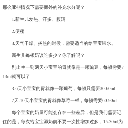
那么哪些情况下需要额外的补充水分呢？
决策公开
专题公开
1.新生儿发热、汗多、腹泻
政务服务
2.便秘
个人服务
法人服务
部门服务
3.天气干燥、炎热的时候，需要适当的给宝宝喂水。
便民服务
利企服务
投资项目
新生儿每顿奶该吃多少？你了解吗？
刚出生一到两天小宝宝的胃就像是一颗豌豆，每顿需要7-
中介服务
阳光政务
13ml就可以了
政民互动
3-6天小宝宝的胃就像一颗葡萄，每顿只需要30-60ml
12345网上接诉即办
我要咨询
我要建议
7天-10天小宝宝的胃就像草莓一样，每顿需要60-90ml
每个宝宝的奶量可能会存在一些差异，但是我们需要记
参与调查
在线访谈
图说互动
住的是，每次给宝宝添奶前不要一次性增加过多，15-30ml为