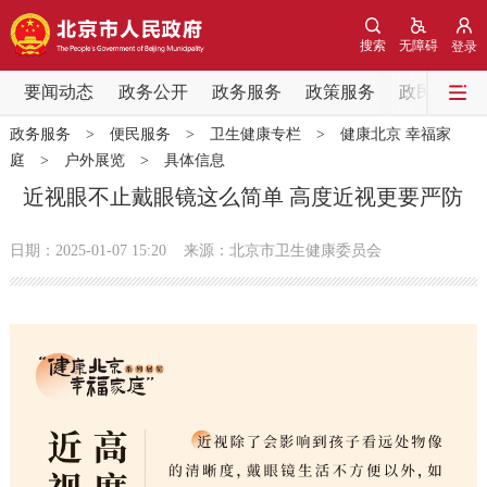
网站地图
搜索
无障碍
登录
要闻动态
要闻动态
政务公开
政务服务
政策服务
政民互动
政务服务
>
便民服务
>
卫生健康专栏
>
健康北京 幸福家
党中央精神
国务院信息
中央部委动态
庭
>
户外展览
>
具体信息
近视眼不止戴眼镜这么简单 高度近视更要严防
北京要闻
会议信息
部门动态
日期：2025-01-07 15:20
来源：北京市卫生健康委员会
各区热点
政务公开
市领导
机构职能
政策服务
政策兑现
政策解读
回应关切