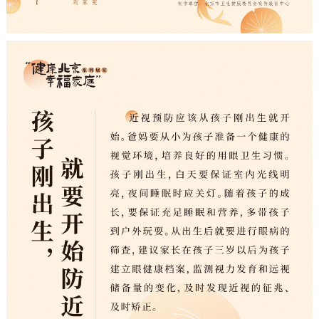
走进北京
北京概况
十六区概览
人文北京
绿色北京
图说北京
视频北京
多语种
ENGLISH
한국어
日本語
DEUTSCH
FRANÇAIS
РУССКИЙ ЯЗЫК
ESPAÑOL
العربية
PORTUGUÊS
ITALIANO