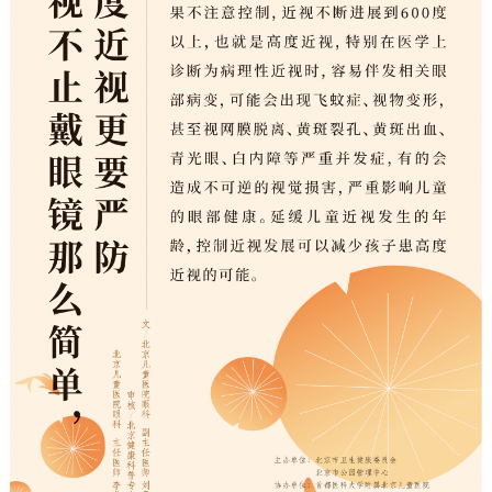
决策公开
专题公开
政务服务
个人服务
法人服务
部门服务
便民服务
利企服务
投资项目
中介服务
阳光政务
政民互动
12345网上接诉即办
我要咨询
我要建议
参与调查
在线访谈
图说互动