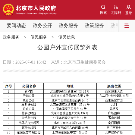
网站地图
搜索
无障碍
登录
要闻动态
要闻动态
政务公开
政务服务
政策服务
政民互动
政务服务
>
便民服务
>
便民信息
党中央精神
国务院信息
中央部委动态
公园户外宣传展览列表
北京要闻
会议信息
部门动态
日期：2025-07-01 16:42
来源：北京市卫生健康委员会
各区热点
政务公开
市领导
机构职能
政策服务
政策兑现
政策解读
回应关切