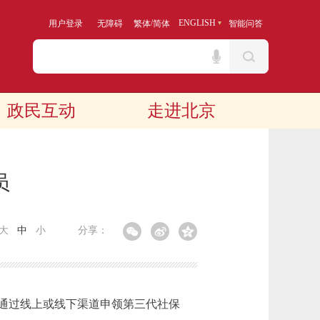
/
ENGLISH
用户登录
无障碍
繁体
简体
智能问答
政民互动
走进北京
员
大
中
小
分享：
通过线上或线下渠道申领第三代社保