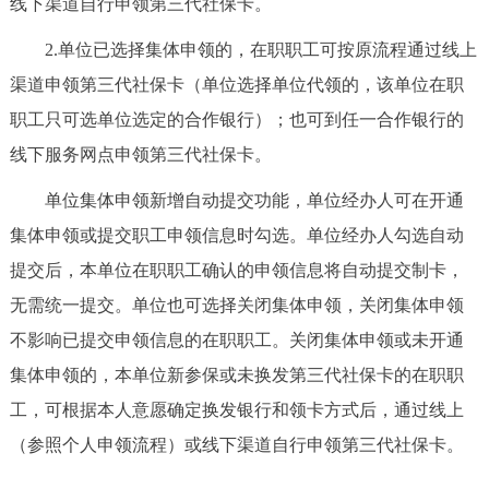
线下渠道自行申领第三代社保卡。
决策公开
专题公开
2.单位已选择集体申领的，在职职工可按原流程通过线上
政务服务
渠道申领第三代社保卡（单位选择单位代领的，该单位在职
职工只可选单位选定的合作银行）；也可到任一合作银行的
个人服务
法人服务
部门服务
线下服务网点申领第三代社保卡。
单位集体申领新增自动提交功能，单位经办人可在开通
便民服务
利企服务
投资项目
集体申领或提交职工申领信息时勾选。单位经办人勾选自动
中介服务
阳光政务
提交后，本单位在职职工确认的申领信息将自动提交制卡，
无需统一提交。单位也可选择关闭集体申领，关闭集体申领
政民互动
不影响已提交申领信息的在职职工。关闭集体申领或未开通
集体申领的，本单位新参保或未换发第三代社保卡的在职职
12345网上接诉即办
我要咨询
我要建议
工，可根据本人意愿确定换发银行和领卡方式后，通过线上
（参照个人申领流程）或线下渠道自行申领第三代社保卡。
参与调查
在线访谈
图说互动