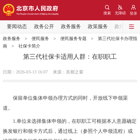
网站地图
搜索
无障碍
登录
要闻动态
要闻动态
政务公开
政务服务
政策服务
政民互动
政务服务
>
便民服务
>
便民服务专题
>
第三代社保卡办理指
党中央精神
国务院信息
中央部委动态
南
>
社保卡简介
第三代社保卡适用人群：在职职工
北京要闻
会议信息
部门动态
日期：2026-03-13 16:07
来源：首都之窗
各区热点
政务公开
保留单位集体申领办理方式的同时，开放线下申领渠
道。
市领导
机构职能
政策服务
1.单位未选择集体申领的，在职职工可根据本人意愿确定
政策兑现
政策解读
回应关切
换发银行和领卡方式后，通过线上（参照个人申领流程）或