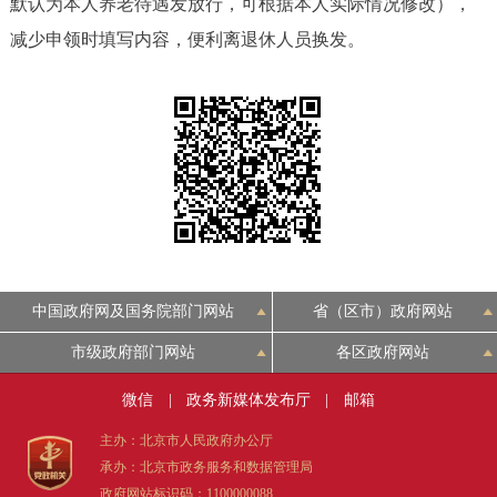
默认为本人养老待遇发放行，可根据本人实际情况修改），
决策公开
专题公开
减少申领时填写内容，便利离退休人员换发。
政务服务
个人服务
法人服务
部门服务
便民服务
利企服务
投资项目
中介服务
阳光政务
中国政府网及国务院部门网站
省（区市）政府网站
政民互动
市级政府部门网站
各区政府网站
12345网上接诉即办
我要咨询
我要建议
微信
|
政务新媒体发布厅
|
邮箱
主办：北京市人民政府办公厅
参与调查
在线访谈
图说互动
承办：北京市政务服务和数据管理局
政府网站标识码：1100000088