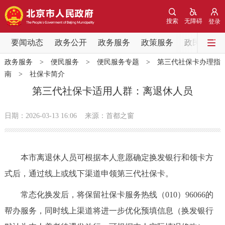
网站地图
搜索
无障碍
登录
要闻动态
要闻动态
政务公开
政务服务
政策服务
政民互动
政务服务
>
便民服务
>
便民服务专题
>
第三代社保卡办理指
党中央精神
国务院信息
中央部委动态
南
>
社保卡简介
第三代社保卡适用人群：离退休人员
北京要闻
会议信息
部门动态
日期：2026-03-13 16:06
来源：首都之窗
各区热点
政务公开
本市离退休人员可根据本人意愿确定换发银行和领卡方
式后，通过线上或线下渠道申领第三代社保卡。
市领导
机构职能
政策服务
常态化换发后，将保留社保卡服务热线（010）96066的
政策兑现
政策解读
回应关切
帮办服务，同时线上渠道将进一步优化预填信息（换发银行