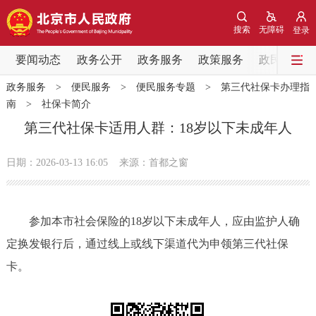
网站地图
搜索
无障碍
登录
要闻动态
要闻动态
政务公开
政务服务
政策服务
政民互动
政务服务
>
便民服务
>
便民服务专题
>
第三代社保卡办理指
党中央精神
国务院信息
中央部委动态
南
>
社保卡简介
第三代社保卡适用人群：18岁以下未成年人
北京要闻
会议信息
部门动态
日期：2026-03-13 16:05
来源：首都之窗
各区热点
政务公开
参加本市社会保险的18岁以下未成年人，应由监护人确
定换发银行后，通过线上或线下渠道代为申领第三代社保
市领导
机构职能
政策服务
卡。
政策兑现
政策解读
回应关切