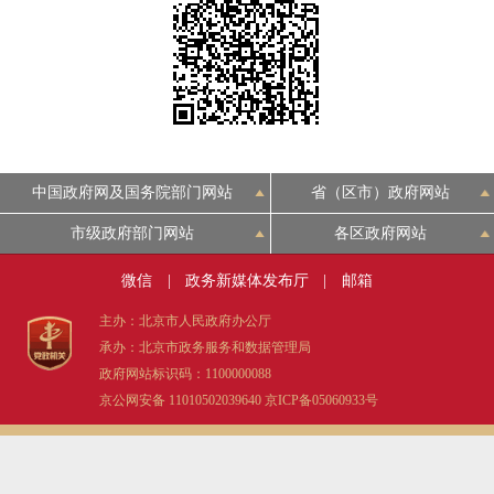
决策公开
专题公开
政务服务
个人服务
法人服务
部门服务
中国政府网及国务院部门网站
省（区市）政府网站
便民服务
利企服务
投资项目
市级政府部门网站
各区政府网站
中介服务
阳光政务
微信
|
政务新媒体发布厅
|
邮箱
主办：北京市人民政府办公厅
政民互动
承办：北京市政务服务和数据管理局
政府网站标识码：1100000088
12345网上接诉即办
我要咨询
我要建议
京公网安备 11010502039640
京ICP备05060933号
参与调查
在线访谈
图说互动