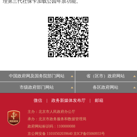
理第三代社保卡加载公园年票功能。
决策公开
专题公开
政务服务
个人服务
法人服务
部门服务
便民服务
利企服务
投资项目
中介服务
阳光政务
中国政府网及国务院部门网站
省（区市）政府网站
市级政府部门网站
各区政府网站
政民互动
微信
|
政务新媒体发布厅
|
邮箱
12345网上接诉即办
我要咨询
我要建议
主办：北京市人民政府办公厅
承办：北京市政务服务和数据管理局
参与调查
在线访谈
图说互动
政府网站标识码：1100000088
京公网安备 11010502039640
京ICP备05060933号