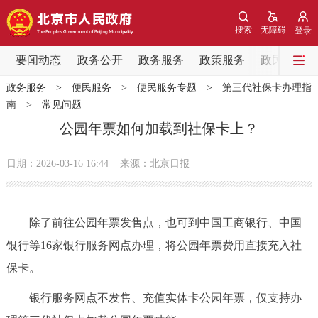
网站地图
搜索
无障碍
登录
要闻动态
要闻动态
政务公开
政务服务
政策服务
政民互动
政务服务
>
便民服务
>
便民服务专题
>
第三代社保卡办理指
党中央精神
国务院信息
中央部委动态
南
>
常见问题
公园年票如何加载到社保卡上？
北京要闻
会议信息
部门动态
日期：2026-03-16 16:44
来源：北京日报
各区热点
政务公开
除了前往公园年票发售点，也可到中国工商银行、中国
银行等16家银行服务网点办理，将公园年票费用直接充入社
市领导
机构职能
政策服务
保卡。
政策兑现
政策解读
回应关切
银行服务网点不发售、充值实体卡公园年票，仅支持办