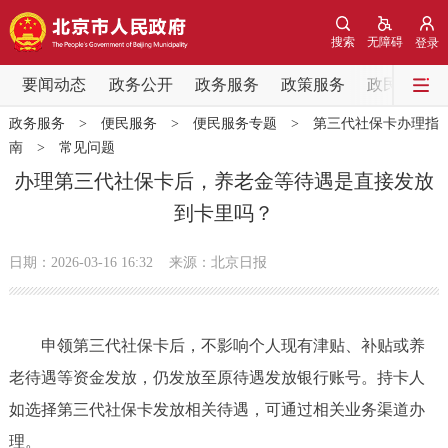
网站地图
搜索
无障碍
登录
要闻动态
要闻动态
政务公开
政务服务
政策服务
政民互动
政务服务
>
便民服务
>
便民服务专题
>
第三代社保卡办理指
党中央精神
国务院信息
中央部委动态
南
>
常见问题
办理第三代社保卡后，养老金等待遇是直接发放
北京要闻
会议信息
部门动态
到卡里吗？
各区热点
日期：2026-03-16 16:32
来源：北京日报
政务公开
申领第三代社保卡后，不影响个人现有津贴、补贴或养
市领导
机构职能
政策服务
老待遇等资金发放，仍发放至原待遇发放银行账号。持卡人
如选择第三代社保卡发放相关待遇，可通过相关业务渠道办
政策兑现
政策解读
回应关切
理。