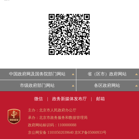
决策公开
专题公开
政务服务
个人服务
法人服务
部门服务
便民服务
利企服务
投资项目
中国政府网及国务院部门网站
省（区市）政府网站
中介服务
阳光政务
市级政府部门网站
各区政府网站
政民互动
微信
|
政务新媒体发布厅
|
邮箱
12345网上接诉即办
我要咨询
我要建议
主办：北京市人民政府办公厅
承办：北京市政务服务和数据管理局
政府网站标识码：1100000088
参与调查
在线访谈
图说互动
京公网安备 11010502039640
京ICP备05060933号