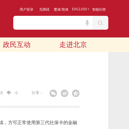
/
ENGLISH
用户登录
无障碍
繁体
简体
智能问答
政民互动
走进北京
大
中
小
分享：
续，方可正常使用第三代社保卡的金融