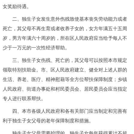
走进北京
女奖励待遇。
北京概况
十六区概览
人文北京
二、独生子女发生意外伤残致使基本丧失劳动能力或者
死亡，其父母不再生育或者收养子女的，女方年满五十五周
绿色北京
图说北京
视频北京
岁，男方年满六十周岁的，所在区人民政府应当给予每人不
少于一万元的一次性经济帮助。
多语种
三、独生子女伤残、死亡的，其父母可以按照本市规定
ENGLISH
한국어
日本語
领取特别扶助金。市、区人民政府建立、健全对上述人群的
生活、养老、医疗、精神慰藉等全方位帮扶保障制度；乡镇
DEUTSCH
FRANÇAIS
РУССКИЙ ЯЗЫК
人民政府、街道办事处和村民委员会、居民委员会应当指定
专人进行联系帮扶。
ESPAÑOL
العربية
PORTUGUÊS
四、本市各级人民政府和各有关部门应当制定和完善有
ITALIANO
利于独生子女父母的老年保障制度和措施。
独生子女父母需要护理的，独生子女每年获得累计不超