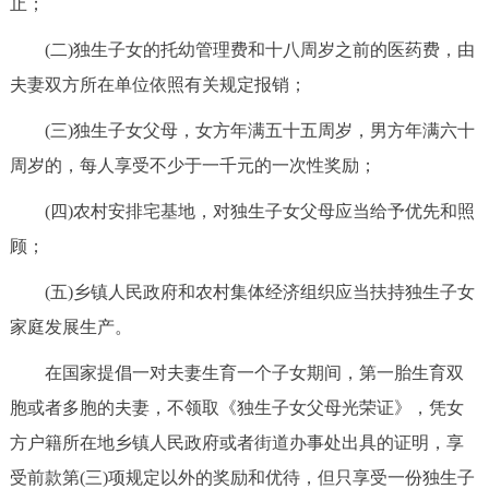
止；
决策公开
专题公开
(二)独生子女的托幼管理费和十八周岁之前的医药费，由
政务服务
夫妻双方所在单位依照有关规定报销；
(三)独生子女父母，女方年满五十五周岁，男方年满六十
个人服务
法人服务
部门服务
周岁的，每人享受不少于一千元的一次性奖励；
便民服务
利企服务
投资项目
(四)农村安排宅基地，对独生子女父母应当给予优先和照
顾；
中介服务
阳光政务
(五)乡镇人民政府和农村集体经济组织应当扶持独生子女
政民互动
家庭发展生产。
在国家提倡一对夫妻生育一个子女期间，第一胎生育双
12345网上接诉即办
我要咨询
我要建议
胞或者多胞的夫妻，不领取《独生子女父母光荣证》，凭女
方户籍所在地乡镇人民政府或者街道办事处出具的证明，享
参与调查
在线访谈
图说互动
受前款第(三)项规定以外的奖励和优待，但只享受一份独生子