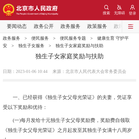
网站地图
搜索
无障碍
登录
要闻动态
要闻动态
政务公开
政务服务
政策服务
政民互动
政务服务
>
便民服务
>
便民服务专题
>
健康生育 守护平
党中央精神
国务院信息
中央部委动态
安
>
独生子女服务
>
独生子女家庭奖励与扶助
独生子女家庭奖励与扶助
北京要闻
会议信息
部门动态
日期：2023-01-06 10:44
来源：北京市人民代表大会常务委员会
各区热点
政务公开
一、已经获得《独生子女父母光荣证》的夫妻，凭证享
受以下奖励和优待：
市领导
机构职能
政策服务
(一)每月发给十元独生子女父母奖励费，奖励费自领取
政策兑现
政策解读
回应关切
《独生子女父母光荣证》之月起发至其独生子女满十八周岁