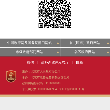
决策公开
专题公开
政务服务
个人服务
法人服务
部门服务
中国政府网及国务院部门网站
省（区市）政府网站
便民服务
利企服务
投资项目
市级政府部门网站
各区政府网站
中介服务
阳光政务
微信
|
政务新媒体发布厅
|
邮箱
主办：北京市人民政府办公厅
政民互动
承办：北京市政务服务和数据管理局
政府网站标识码：1100000088
12345网上接诉即办
我要咨询
我要建议
京公网安备 11010502039640
京ICP备05060933号
参与调查
在线访谈
图说互动