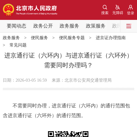
网站地图
搜索
无障碍
登录
要闻动态
要闻动态
政务公开
政务服务
政策服务
政民互动
政务服务
>
便民服务
>
便民服务专题
>
进京证办理指南
党中央精神
国务院信息
中央部委动态
>
常见问题
进京通行证（六环内）与进京通行证（六环外）
北京要闻
会议信息
部门动态
需要同时办理吗？
各区热点
日期：2026-03-05 16:59
来源：北京市公安局交通管理局
政务公开
不需要同时办理，进京通行证（六环内）的通行范围包
市领导
机构职能
政策服务
含进京通行证（六环外）的通行范围。
政策兑现
政策解读
回应关切