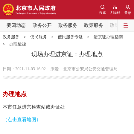
网站地图
搜索
无障碍
登录
要闻动态
要闻动态
政务公开
政务服务
政策服务
政民互动
政务服务
>
便民服务
>
便民服务专题
>
进京证办理指南
党中央精神
国务院信息
中央部委动态
>
办理途径
现场办理进京证：办理地点
北京要闻
会议信息
部门动态
日期：2021-11-03 16:02
来源：北京市公安局公安交通管理局
各区热点
政务公开
办理地点
市领导
机构职能
政策服务
本市任意进京检查站或办证处
（点击查看地图）
政策兑现
政策解读
回应关切