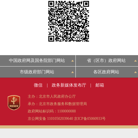
决策公开
专题公开
政务服务
个人服务
法人服务
部门服务
便民服务
利企服务
投资项目
中国政府网及国务院部门网站
省（区市）政府网站
市级政府部门网站
各区政府网站
中介服务
阳光政务
微信
|
政务新媒体发布厅
|
邮箱
政民互动
主办：北京市人民政府办公厅
承办：北京市政务服务和数据管理局
12345网上接诉即办
我要咨询
我要建议
政府网站标识码：1100000088
京公网安备 11010502039640
京ICP备05060933号
参与调查
在线访谈
图说互动