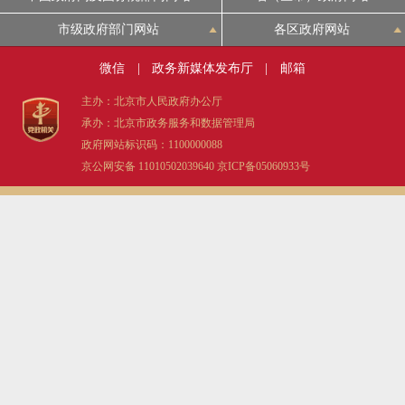
决策公开
专题公开
市级政府部门网站
各区政府网站
政务服务
微信
|
政务新媒体发布厅
|
邮箱
主办：北京市人民政府办公厅
个人服务
法人服务
部门服务
承办：北京市政务服务和数据管理局
政府网站标识码：1100000088
京公网安备 11010502039640
京ICP备05060933号
便民服务
利企服务
投资项目
中介服务
阳光政务
政民互动
12345网上接诉即办
我要咨询
我要建议
参与调查
在线访谈
图说互动