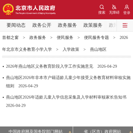
网站地图
搜索
无障碍
登录
要闻动态
要闻动态
政务公开
政务服务
政策服务
政民互动
首都之窗
>
政务服务
>
便民服务
>
便民服务专题
>
2026
党中央精神
国务院信息
中央部委动态
年北京市义务教育小学入学
>
入学政策
>
燕山地区
北京要闻
会议信息
部门动态
2026年燕山地区义务教育阶段入学工作实施意见
2026-04-29
各区热点
燕山地区2026年非本市户籍适龄儿童少年接受义务教育材料审核实施
细则
2026-04-29
政务公开
燕山地区2026年适龄儿童入学信息采集及入学材料审核家长告知书
市领导
机构职能
政策服务
2026-04-29
政策兑现
政策解读
回应关切
中国政府网及国务院部门网站
省（区市）政府网站