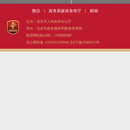
决策公开
专题公开
微信
|
政务新媒体发布厅
|
邮箱
政务服务
主办：北京市人民政府办公厅
承办：北京市政务服务和数据管理局
政府网站标识码：1100000088
个人服务
法人服务
部门服务
京公网安备 11010502039640
京ICP备05060933号
便民服务
利企服务
投资项目
中介服务
阳光政务
政民互动
12345网上接诉即办
我要咨询
我要建议
参与调查
在线访谈
图说互动