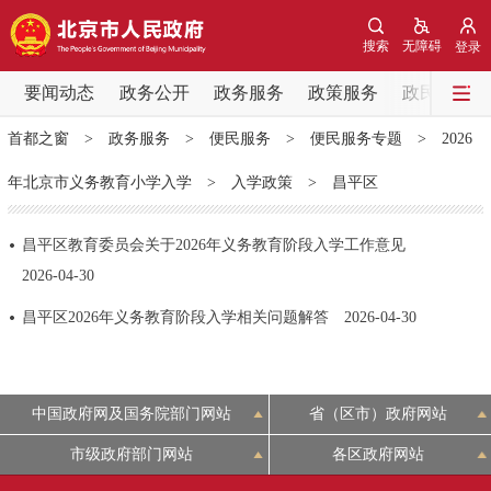
网站地图
搜索
无障碍
登录
要闻动态
要闻动态
政务公开
政务服务
政策服务
政民互动
首都之窗
>
政务服务
>
便民服务
>
便民服务专题
>
2026
党中央精神
国务院信息
中央部委动态
年北京市义务教育小学入学
>
入学政策
>
昌平区
北京要闻
会议信息
部门动态
昌平区教育委员会关于2026年义务教育阶段入学工作意见
2026-04-30
各区热点
昌平区2026年义务教育阶段入学相关问题解答
2026-04-30
政务公开
市领导
机构职能
政策服务
中国政府网及国务院部门网站
省（区市）政府网站
政策兑现
政策解读
回应关切
市级政府部门网站
各区政府网站