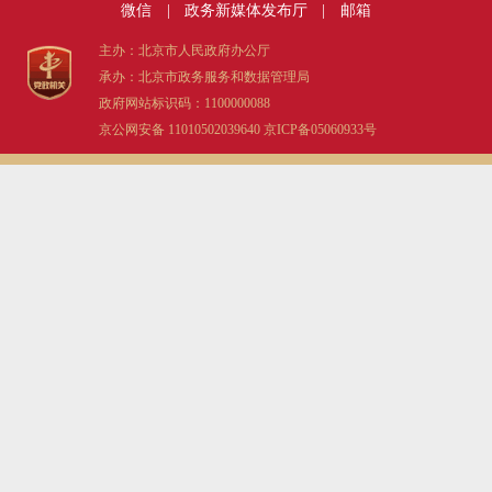
微信
|
政务新媒体发布厅
|
邮箱
决策公开
专题公开
主办：北京市人民政府办公厅
承办：北京市政务服务和数据管理局
政务服务
政府网站标识码：1100000088
京公网安备 11010502039640
京ICP备05060933号
个人服务
法人服务
部门服务
便民服务
利企服务
投资项目
中介服务
阳光政务
政民互动
12345网上接诉即办
我要咨询
我要建议
参与调查
在线访谈
图说互动