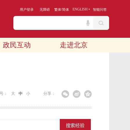
/
ENGLISH
用户登录
无障碍
繁体
简体
智能问答
政民互动
走进北京
字号：
大
中
小
分享：