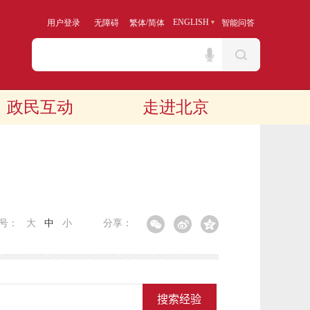
/
ENGLISH
用户登录
无障碍
繁体
简体
智能问答
政民互动
走进北京
字号：
大
中
小
分享：