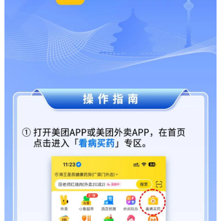
走进北京
北京概况
十六区概览
人文北京
绿色北京
图说北京
视频北京
多语种
ENGLISH
한국어
日本語
DEUTSCH
FRANÇAIS
РУССКИЙ ЯЗЫК
ESPAÑOL
العربية
PORTUGUÊS
ITALIANO