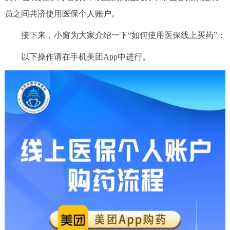
决策公开
专题公开
员之间共济使用医保个人账户。
接下来，小窗为大家介绍一下“如何使用医保线上买药”：
政务服务
以下操作请在手机美团App中进行。
个人服务
法人服务
部门服务
便民服务
利企服务
投资项目
中介服务
阳光政务
政民互动
12345网上接诉即办
我要咨询
我要建议
参与调查
在线访谈
图说互动