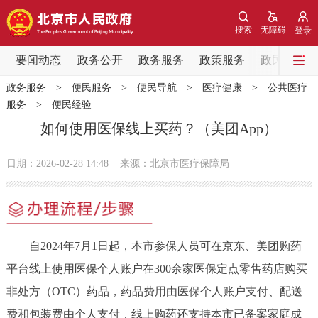
网站地图
搜索
无障碍
登录
要闻动态
要闻动态
政务公开
政务服务
政策服务
政民互动
政务服务
>
便民服务
>
便民导航
>
医疗健康
>
公共医疗
党中央精神
国务院信息
中央部委动态
服务
>
便民经验
如何使用医保线上买药？（美团App）
北京要闻
会议信息
部门动态
日期：2026-02-28 14:48
来源：北京市医疗保障局
各区热点
政务公开
自2024年7月1日起，本市参保人员可在京东、美团购药
市领导
机构职能
政策服务
平台线上使用医保个人账户在300余家医保定点零售药店购买
非处方（OTC）药品，药品费用由医保个人账户支付、配送
政策兑现
政策解读
回应关切
费和包装费由个人支付，线上购药还支持本市已备案家庭成