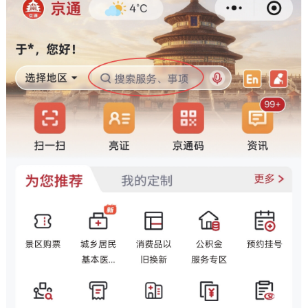
走进北京
北京概况
十六区概览
人文北京
绿色北京
图说北京
视频北京
多语种
ENGLISH
한국어
日本語
DEUTSCH
FRANÇAIS
РУССКИЙ ЯЗЫК
ESPAÑOL
العربية
PORTUGUÊS
ITALIANO