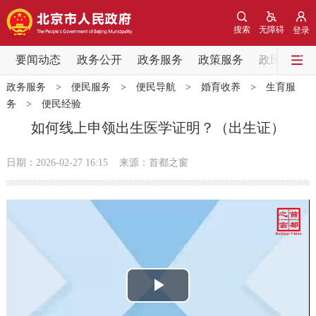
网站地图
搜索
无障碍
登录
要闻动态
要闻动态
政务公开
政务服务
政策服务
政民互动
政务服务
>
便民服务
>
便民导航
>
婚育收养
>
生育服
党中央精神
国务院信息
中央部委动态
务
>
便民经验
如何线上申领出生医学证明？（出生证）
北京要闻
会议信息
部门动态
日期：2026-02-27 16:15
来源：首都之窗
各区热点
政务公开
市领导
机构职能
政策服务
政策兑现
政策解读
回应关切
播