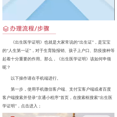
放
决策公开
专题公开
视
政务服务
频
个人服务
法人服务
部门服务
《出生医学证明》也就是大家常说的“出生证”，是宝宝
便民服务
利企服务
投资项目
的“人生第一证”，对于生育险报销、孩子上户口、防疫接种等
起着十分重要的作用。那么，《出生医学证明》该如何申领
中介服务
阳光政务
呢？
政民互动
以下操作请在手机端进行。
第一步，使用手机微信客户端、支付宝客户端或者百度
12345网上接诉即办
我要咨询
我要建议
客户端搜索并登录“京通小程序”首页，在搜索框搜索“出生医
学证明”，点击进入；
参与调查
在线访谈
图说互动