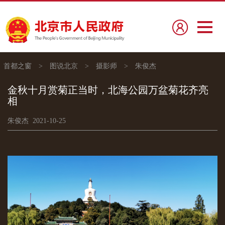
首都之窗
>
图说北京
>
摄影师
>
朱俊杰
金秋十月赏菊正当时，北海公园万盆菊花齐亮
相
朱俊杰 2021-10-25