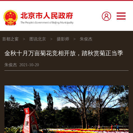
首都之窗
>
图说北京
>
摄影师
>
朱俊杰
金秋十月万亩菊花竞相开放，踏秋赏菊正当季
朱俊杰 2021-10-20