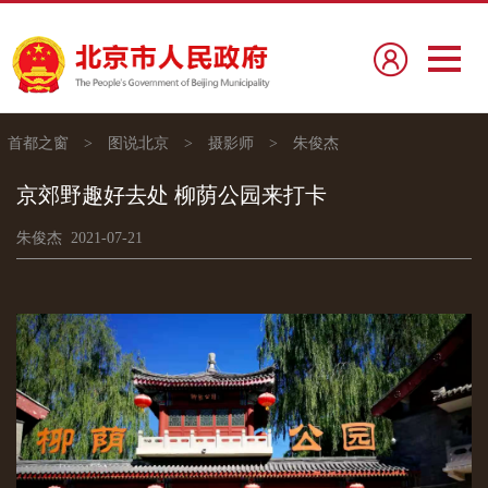
首都之窗
>
图说北京
>
摄影师
>
朱俊杰
京郊野趣好去处 柳荫公园来打卡
朱俊杰 2021-07-21