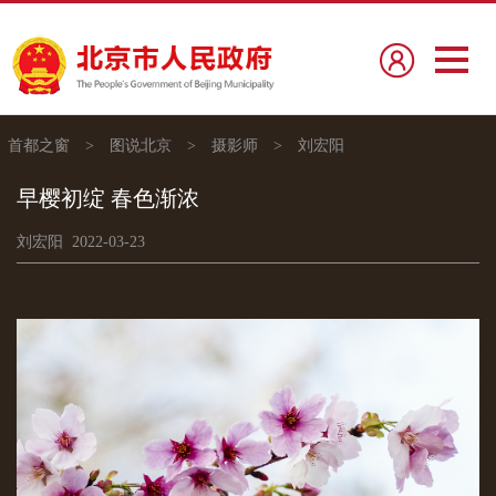
首都之窗
>
图说北京
>
摄影师
>
刘宏阳
早樱初绽 春色渐浓
刘宏阳 2022-03-23