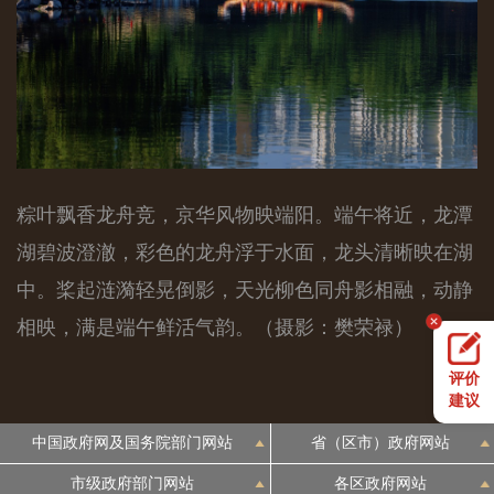
粽叶飘香龙舟竞，京华风物映端阳。端午将近，龙潭
湖碧波澄澈，彩色的龙舟浮于水面，龙头清晰映在湖
中。桨起涟漪轻晃倒影，天光柳色同舟影相融，动静
相映，满是端午鲜活气韵。（摄影：樊荣禄）
评价
建议
中国政府网及国务院部门网站
省（区市）政府网站
市级政府部门网站
各区政府网站