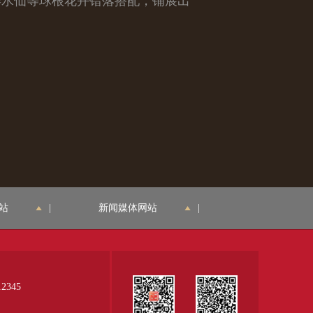
洋水仙等球根花卉错落搭配，铺展出
站
|
新闻媒体网站
|
345