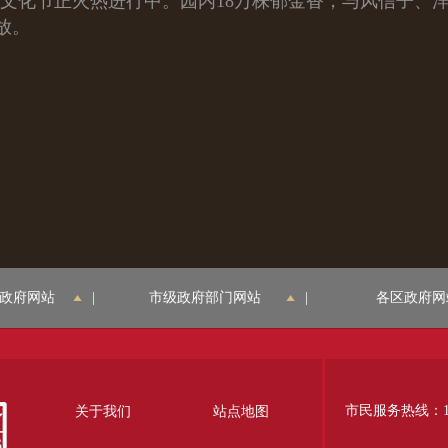
香文化节正火热进行中。园内18万株郁金香，与风信子、
放。
政府网站
|
市级政府部门网站
|
各区政府网
市民服务热线：12
关于我们
站点地图