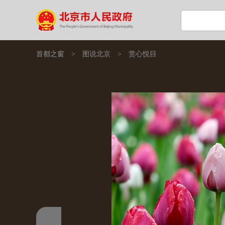
首都之窗
>
图说北京
>
赏心悦目