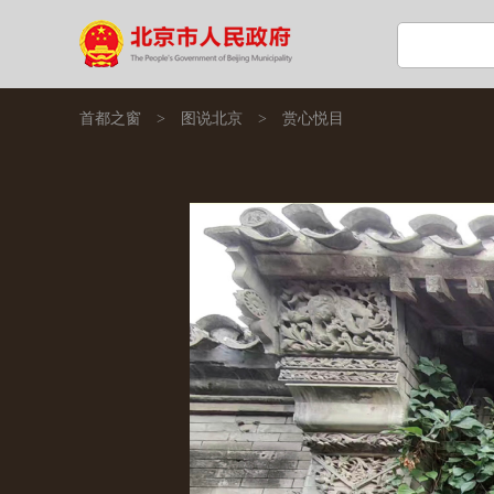
首都之窗
>
图说北京
>
赏心悦目