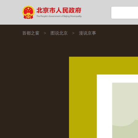
首都之窗
>
图说北京
>
漫说京事