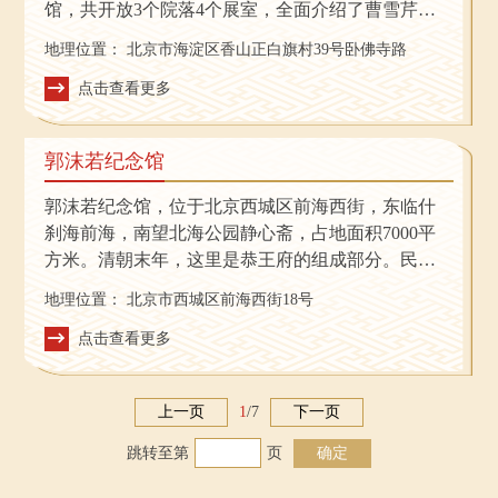
馆，共开放3个院落4个展室，全面介绍了曹雪芹传
奇的一生和《红楼梦》的影响。
地理位置：
北京市海淀区香山正白旗村39号卧佛寺路
点击查看更多
郭沫若纪念馆
郭沫若纪念馆，位于北京西城区前海西街，东临什
刹海前海，南望北海公园静心斋，占地面积7000平
方米。清朝末年，这里是恭王府的组成部分。民国
初年，乐氏达仁堂将止地购买，修建成了中西结合
地理位置：
北京市西城区前海西街18号
的宅院。新中国成立之初，达仁堂将宅院捐献给国
家。这里先是蒙古驻华大使馆，后由宋庆龄居住。
点击查看更多
1963年11月，郭沫若搬到其东侧的中式四合院。这
里成为郭沫若晚年写作、生活的地方，也是他与科
上一页
1
/
7
下一页
学文化艺术界沟通往来，接待海外友人的场所。至
1978年6月，郭沫若在这里度过了他人生的最后15
跳转至第
页
确定
年。