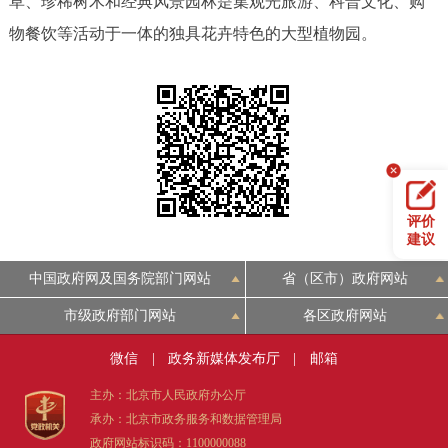
草、珍稀树木和经典风景园林是集观光旅游、科普文化、购
决策公开
专题公开
物餐饮等活动于一体的独具花卉特色的大型植物园。
政务服务
个人服务
法人服务
部门服务
便民服务
利企服务
投资项目
评价
建议
中介服务
阳光政务
中国政府网及国务院部门网站
省（区市）政府网站
政民互动
市级政府部门网站
各区政府网站
12345网上接诉即办
我要咨询
我要建议
微信
|
政务新媒体发布厅
|
邮箱
主办：北京市人民政府办公厅
参与调查
在线访谈
图说互动
承办：北京市政务服务和数据管理局
政府网站标识码：1100000088