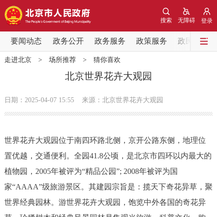
网站地图
搜索
无障碍
登录
要闻动态
要闻动态
政务公开
政务服务
政策服务
政民互动
走进北京
>
场所推荐
>
猜你喜欢
党中央精神
国务院信息
中央部委动态
北京世界花卉大观园
北京要闻
会议信息
部门动态
日期：2025-04-07 15:55
来源：北京世界花卉大观园
各区热点
世界花卉大观园位于南四环路北侧，京开公路东侧，地理位
政务公开
置优越，交通便利。全园41.8公顷，是北京市四环以内最大的
植物园，2005年被评为“精品公园”; 2008年被评为国
市领导
机构职能
政策服务
家“AAAA”级旅游景区。其建园宗旨是：揽天下奇花异草，聚
政策兑现
政策解读
回应关切
世界经典园林。游世界花卉大观园，饱览中外各国的奇花异