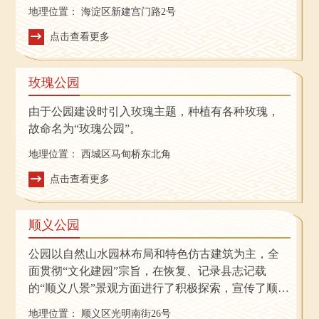
首个AI公园。作为“智慧海淀”建设的一部分，海淀公
地理位置：
海淀区新建宫门路2号
园科技主题公园是海淀区政府打造的科技产品在园
林场景中的应用，一方面为百度、华为等中关村高
点击查看更多
科技企业提供产品应用展示，另一方面为老百姓提
供高科技互动体验。为智慧公园建设和管理模式提
玫瑰公园
供行业样板。
由于公园建设时引入玫瑰主题，种植有各种玫瑰，
故命名为“玫瑰公园”。
地理位置：
西城区马甸桥东北角
点击查看更多
顺义公园
公园以自然山水园林布局和特色仿古建筑为主，全
面贯彻“文化建园”宗旨，在恢复、记录县志记载
的“顺义八景”景观方面进行了积极探索，宣传了顺义
文化和历史，是集生态、景观、文化、游憩、防灾
地理位置：
顺义区光明南街26号