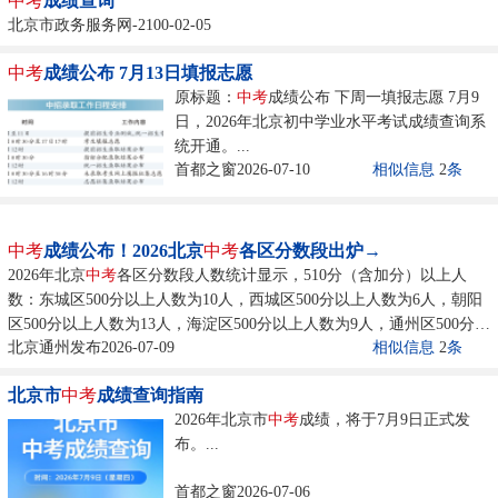
中考
成绩查询
北京市政务服务网-2100-02-05
中考
成绩公布 7月13日填报志愿
原标题：
中考
成绩公布 下周一填报志愿 7月9
日，2026年北京初中学业水平考试成绩查询系
统开通。...
首都之窗2026-07-10
相似信息
2
条
中考
成绩公布！2026北京
中考
各区分数段出炉→
2026年北京
中考
各区分数段人数统计显示，510分（含加分）以上人
数：东城区500分以上人数为10人，西城区500分以上人数为6人，朝阳
区500分以上人数为13人，海淀区500分以上人数为9人，通州区500分以
北京通州发布2026-07-09
相似信息
2
条
上人数为1人。...
北京市
中考
成绩查询指南
2026年北京市
中考
成绩，将于7月9日正式发
布。...
首都之窗2026-07-06