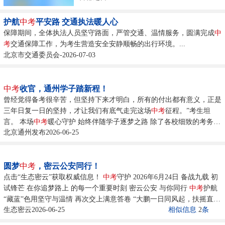
护航
中考
平安路 交通执法暖人心
保障期间，全体执法人员坚守路面，严管交通、温情服务，圆满完成
中
考
交通保障工作，为考生营造安全安静顺畅的出行环境。...
北京市交通委员会-2026-07-03
中考
收官，通州学子踏新程！
曾经觉得备考很辛苦，但坚持下来才明白，所有的付出都有意义，正是
三年日复一日的坚持，才让我们有底气走完这场
中考
征程。”考生坦
言。 本场
中考
暖心守护 始终伴随学子逐梦之路 除了各校细致的考务保
北京通州发布2026-06-25
障 多所距离考点较远的乡镇学校......
圆梦
中考
，密云公安同行！
点击“生态密云”获取权威信息！
中考
守护 2026年6月24日 备战九载 初
试锋芒 在你追梦路上 的每一个重要时刻 密云公安 与你同行
中考
护航
“藏蓝”色用坚守与温情 再次交上满意答卷 “大鹏一日同风起，扶摇直上
生态密云2026-06-25
相似信息
2
条
九万里。”2026年
中考
于6月2......