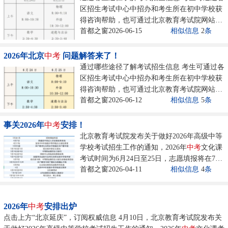
区招生考试中心中招办和考生所在初中学校获
得咨询帮助，也可通过北京教育考试院网站
首都之窗2026-06-15
相似信息
2
条
www.bjeea.cn “
中考
中招栏目”、“首都招考”微
信公众号、《北京考试报·中招特刊》等多种
渠道了解、获取相关信息。......
2026年北京
中考
问题解答来了！
通过哪些途径了解考试招生信息 考生可通过各
区招生考试中心中招办和考生所在初中学校获
得咨询帮助，也可通过北京教育考试院网站
首都之窗2026-06-12
相似信息
5
条
（www.bjeea.cn）“
中考
中招”栏目、“首都招
考”微信公众号、《北京考试报·中招特刊》等
多种渠道了解、获取相关信息。......
事关2026年
中考
安排！
北京教育考试院发布关于做好2026年高级中等
学校考试招生工作的通知，2026年
中考
文化课
考试时间为6月24日至25日，志愿填报将在7月
首都之窗2026-04-11
相似信息
4
条
13日至17日进行。...
2026年
中考
安排出炉
点击上方“北京延庆”，订阅权威信息 4月10日，北京教育考试院发布关