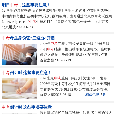
明日
中考
，这些事要注意！
12 考生通过哪些途径了解考试招生信息 考生可通过各区招生考试中心
中招办和考生所在初中学校获得咨询帮助，也可通过北京教育考试院网
站 www.bjeea.cn “
中考
中招栏目”、“首都招考”微信公众号、《北京考试
北京延庆2026-06-23
报·中招特刊》等多种渠道了解、获取相关信息。...
中考
考生身份证“三速办”开启
2026年
中考
在即，市公安局将于6月19日至6月
25日
中考
结束，推出端午假期加急办、临时身
份证立即办、身份证明现场办的“三速办”服
首都之窗2026-06-19
务，全力为广大考生提供办证保障。...
中考
倒计时 这些事要注意！
2026北京
中考
重要日程安排关注 6月：发布
2026年高级中等学校招生简章 6月24日至25日
文化课考试 7月9日12 00 公布成绩及分数段人
首都之窗2026-06-18
相似信息
5
条
数统计 7月9日13 30-16 30 考生查分、网上咨
询 7月10日至11日...
中考
倒计时 这些事项要注意
通过哪些途径了解考试招生信息 考生可通过各