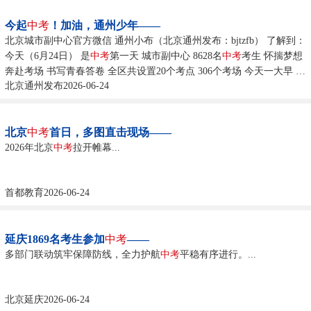
今起
中考
！加油，通州少年——
北京城市副中心官方微信 通州小布（北京通州发布：bjtzfb） 了解到：
今天（6月24日） 是
中考
第一天 城市副中心 8628名
中考
考生 怀揣梦想
奔赴考场 书写青春答卷 全区共设置20个考点 306个考场 今天一大早 通
北京通州发布2026-06-24
州区各个考点 陆续迎来送考的家长和学生 现场秩序井然 北京育才学校
通州分校考点，老师们分列两队，手举“
中考
必胜！优秀！”等祝福
牌。...
北京
中考
首日，多图直击现场——
2026年北京
中考
拉开帷幕...
首都教育2026-06-24
延庆1869名考生参加
中考
——
多部门联动筑牢保障防线，全力护航
中考
平稳有序进行。...
北京延庆2026-06-24