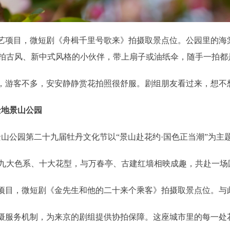
项目，微短剧《舟楫千里号歌来》拍摄取景点位。公园里的海
拍古风、新中式风格的小伙伴，带上扇子或油纸伞，随手一拍都
，游客不多，安安静静赏花拍照很舒服。剧组朋友看过来，想不
景地景山公园
公园第二十九届牡丹文化节以“景山赴花约·国色正当潮”为主题
大色系、十大花型，与万春亭、古建红墙相映成趣，共赴一场
目，微短剧《金先生和他的二十来个乘客》拍摄取景点位。与
服务机制，为来京的剧组提供协拍保障。这座城市里的每一处