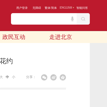
/
ENGLISH
用户登录
无障碍
繁体
简体
智能问答
政民互动
走进北京
日花约
大
中
小
分享：