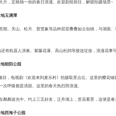
片，定格独一份的春日浪漫。欢迎剧组前往，解锁拍摄场景~
景地玉渊潭
期。关山、松月、普贤象等品种层层叠叠如云似锦，与湖面、
还有机器人演奏。紫藤花瀑、高山杜鹃等接连绽放，浪漫花事可
景地朝阳公园
目，电视剧《欢迎来到麦乐村》拍摄取景点位。这里的樱花铺
一次呼吸都是清甜。这里的春天热烈而浪漫。
粼粼波光中。约上三五好友，泛舟湖上，赏花看景，这便是春
取景地西海子公园