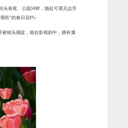
街头巷尾、公园河畔，随处可遇无边芳
视听”的春日花约~
景被镜头捕捉，能在影视剧中，拥有属