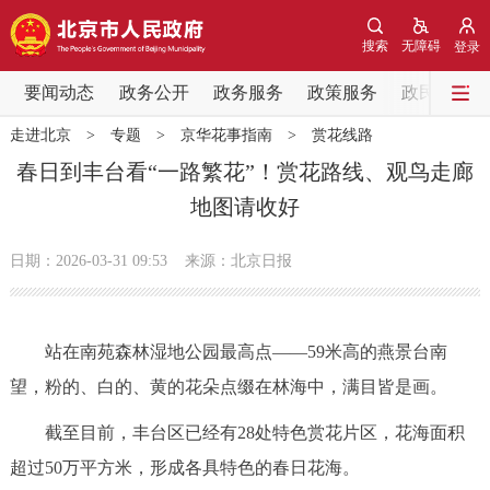
网站地图
搜索
无障碍
登录
要闻动态
要闻动态
政务公开
政务服务
政策服务
政民互动
走进北京
>
专题
>
京华花事指南
>
赏花线路
党中央精神
国务院信息
中央部委动态
春日到丰台看“一路繁花”！赏花路线、观鸟走廊
地图请收好
北京要闻
会议信息
部门动态
日期：2026-03-31 09:53
来源：北京日报
各区热点
政务公开
站在南苑森林湿地公园最高点——59米高的燕景台南
望，粉的、白的、黄的花朵点缀在林海中，满目皆是画。
市领导
机构职能
政策服务
截至目前，丰台区已经有28处特色赏花片区，花海面积
政策兑现
政策解读
回应关切
超过50万平方米，形成各具特色的春日花海。