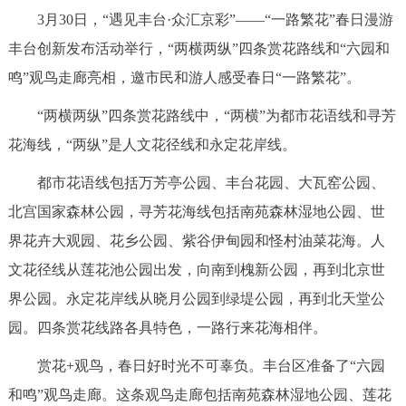
3月30日，“遇见丰台·众汇京彩”——“一路繁花”春日漫游
决策公开
专题公开
丰台创新发布活动举行，“两横两纵”四条赏花路线和“六园和
政务服务
鸣”观鸟走廊亮相，邀市民和游人感受春日“一路繁花”。
个人服务
法人服务
部门服务
“两横两纵”四条赏花路线中，“两横”为都市花语线和寻芳
花海线，“两纵”是人文花径线和永定花岸线。
便民服务
利企服务
投资项目
都市花语线包括万芳亭公园、丰台花园、大瓦窑公园、
北宫国家森林公园，寻芳花海线包括南苑森林湿地公园、世
中介服务
阳光政务
界花卉大观园、花乡公园、紫谷伊甸园和怪村油菜花海。人
政民互动
文花径线从莲花池公园出发，向南到槐新公园，再到北京世
界公园。永定花岸线从晓月公园到绿堤公园，再到北天堂公
12345网上接诉即办
我要咨询
我要建议
园。四条赏花线路各具特色，一路行来花海相伴。
赏花+观鸟，春日好时光不可辜负。丰台区准备了“六园
参与调查
在线访谈
图说互动
和鸣”观鸟走廊。这条观鸟走廊包括南苑森林湿地公园、莲花