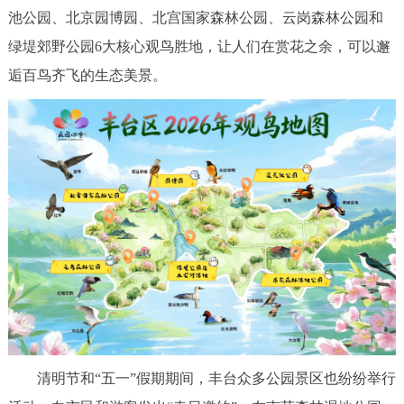
走进北京
池公园、北京园博园、北宫国家森林公园、云岗森林公园和
绿堤郊野公园6大核心观鸟胜地，让人们在赏花之余，可以邂
北京概况
十六区概览
人文北京
逅百鸟齐飞的生态美景。
绿色北京
图说北京
视频北京
多语种
ENGLISH
한국어
日本語
DEUTSCH
FRANÇAIS
РУССКИЙ ЯЗЫК
ESPAÑOL
العربية
PORTUGUÊS
ITALIANO
清明节和“五一”假期期间，丰台众多公园景区也纷纷举行