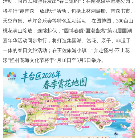
活动，向市民和游客发出“春日邀约”：在南苑森林湿地公园，
回到顶部
将举行“趣南森，放肆玩”活动，包括上林湖游船、南森书市、
天空市集、草坪音乐会等特色互动活动；在园博园，300亩山
桃花满山绽放，连绵起伏，“园博春醒·国潮当燃”第四届国潮
嘉年华活动同步举行，将打造集国潮、赏花、亲子、非遗于
一体的春日文旅活动；在王佐旅游小镇，“奔赴怪村·不止花
漾”怪村花海文化节将于4月18日至5月5日举办。