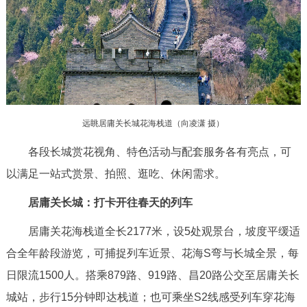
走进北京
北京概况
十六区概览
人文北京
绿色北京
图说北京
视频北京
多语种
远眺居庸关长城花海栈道（向凌潇 摄）
ENGLISH
한국어
日本語
各段长城赏花视角、特色活动与配套服务各有亮点，可
以满足一站式赏景、拍照、逛吃、休闲需求。
DEUTSCH
FRANÇAIS
РУССКИЙ ЯЗЫК
居庸关长城：打卡开往春天的列车
居庸关花海栈道全长2177米，设5处观景台，坡度平缓适
ESPAÑOL
العربية
PORTUGUÊS
合全年龄段游览，可捕捉列车近景、花海S弯与长城全景，每
ITALIANO
日限流1500人。搭乘879路、919路、昌20路公交至居庸关长
城站，步行15分钟即达栈道；也可乘坐S2线感受列车穿花海