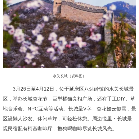
水关长城（资料图）
3月26日至4月12日，位于延庆区八达岭镇的水关长城景
区，举办长城杏花节，巨型橘猫亮相广场，还有手工DIY、草
地音乐会、NPC互动等活动。长城呈V字，杏花如云似雪，景
区设懒人沙发、休闲草坪，可轻松休憩。周边悦里・长城景
观民宿配有柯基咖啡厅，撸狗喝咖啡尽览长城风光。