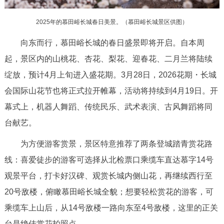
2025年的慕田峪长城春日美景。（慕田峪长城景区供图）
向东而行，慕田峪长城的春日盛景即将开启。自本周
起，景区内的山桃花、杏花、梨花、迎春花、二月兰将陆续
绽放，预计4月上旬进入盛花期。3月28日，2026花期・长城
会国际山花节也将正式拉开帷幕，活动将持续到4月19日。开
幕式上，机器人舞蹈、传统民乐、武术表演、古风舞蹈将同
台献艺。
为方便游客赏景，景区特意推荐了两条登城踏青赏花路
线：喜爱徒步的游客可选择从北检票口乘缆车直达慕字14号
观景平台，打卡好汉碑、观赏长城内侧山花，再继续西行至
20号敌楼，俯瞰慕田峪长城全貌；想要轻松赏花的游客，可
乘缆车上山后，从14号敌楼一路向东至4号敌楼，这里的正关
台是绝佳赏花拍照点。