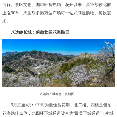
而行。景区文创、咖啡轻食热销，花开以来，营业额较此前
回到顶部
上涨30%，周边乐多港万达广场可一站式满足购物、餐饮需
求。
八达岭长城：俯瞰壮阔花海胜景
八达岭长城春色（资料图）
3月底至4月中下旬为最佳赏花期，北二楼、四楼是俯拍
花海绝佳点位，北四楼下城通道被誉为“最美下城通道”；南城