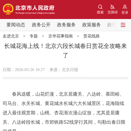
网站地图
搜索
无障碍
登录
要闻动态
要闻动态
政务公开
政务服务
政策服务
政民互动
走进北京
>
专题
>
京华花事指南
>
赏花线路
党中央精神
国务院信息
中央部委动态
长城花海上线！北京六段长城春日赏花全攻略来
了
北京要闻
会议信息
部门动态
日期：2026-03-26 10:27
来源：北京日报
各区热点
政务公开
春风送暖，山花烂漫，北京居庸关、八达岭、慕田峪、
司马台、水关长城、黄花城水长城六大长城景区，花海陆续
市领导
机构职能
政策服务
进入最佳观赏期，山桃、杏花渐次漫山绽放，尤其是居庸
政策兑现
政策解读
回应关切
关、八达岭段长城，市郊铁路S2线穿行其间，勾勒出春日限