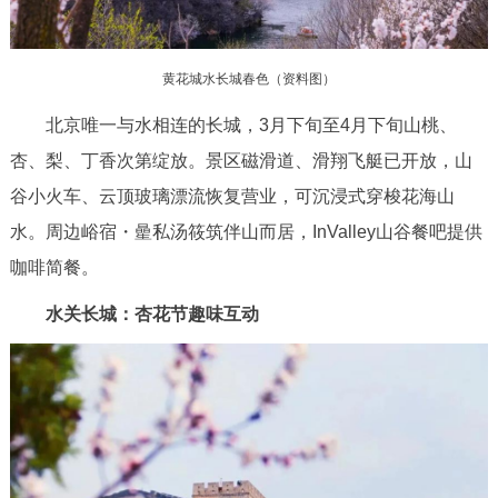
黄花城水长城春色（资料图）
北京唯一与水相连的长城，3月下旬至4月下旬山桃、
杏、梨、丁香次第绽放。景区磁滑道、滑翔飞艇已开放，山
谷小火车、云顶玻璃漂流恢复营业，可沉浸式穿梭花海山
水。周边峪宿・曐私汤筱筑伴山而居，InValley山谷餐吧提供
咖啡简餐。
水关长城：杏花节趣味互动