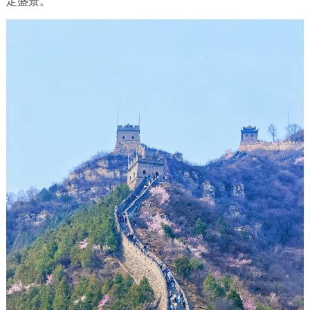
定盛景。
决策公开
专题公开
政务服务
个人服务
法人服务
部门服务
便民服务
利企服务
投资项目
中介服务
阳光政务
政民互动
12345网上接诉即办
我要咨询
我要建议
参与调查
在线访谈
图说互动