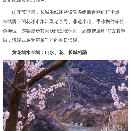
山花节期间，长城沿线还将设置多组新晋网红打卡点，
长城脚下的花漾市集汇聚老字号、非遗小吃、手作摆件等特
色摊位，游客漫步其间既能逛吃休闲，还能偶遇NPC古装游
街，沉浸式感受穿越千年的春日浪漫。
黄花城水长城：山水、花、长城相融