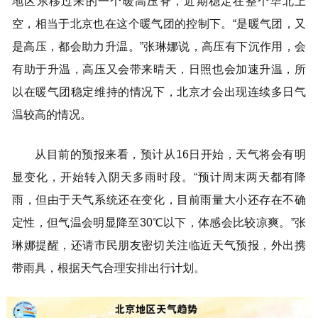
地区东移过来的一个暖高压脊，近期稳定在整个华北上
走进北京
空，相当于北京也在这个暖气团的控制下。“是暖气团，又
北京概况
十六区概览
人文北京
是高压，都会助力升温。”张琳娜说，高压有下沉作用，会
有助于升温，高压又会带来晴天，日照也会加速升温，所
绿色北京
图说北京
视频北京
以在暖气团稳定维持的情况下，北京才会出现连续多日气
温较高的情况。
多语种
从目前的预报来看，预计从16日开始，天气将会有明
ENGLISH
한국어
日本語
显变化，开始转入阴天多雨时段。“预计周末两天都有降
雨，但由于天气系统还在变化，目前雨量大小还存在不确
DEUTSCH
FRANÇAIS
РУССКИЙ ЯЗЫК
定性，但气温会明显降至30℃以下，体感会比较凉爽。”张
ESPAÑOL
العربية
PORTUGUÊS
琳娜提醒，还请市民朋友密切关注临近天气预报，外出携
带雨具，根据天气合理安排出行计划。
ITALIANO