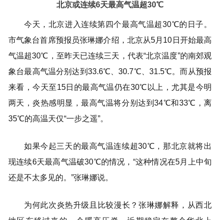
北京或连续6天最高气温超30℃
决策公开
专题公开
今天，北京进入连续第四个最高气温超30℃的日子。
政务服务
市气象台首席预报员张琳娜介绍，北京从5月10日开始最高
气温超30℃，至昨天已连续三天，代表“北京温度”的南郊观
个人服务
法人服务
部门服务
象台最高气温分别达到33.6℃、30.7℃、31.5℃。而从预报
来看，今天至15日的最高气温仍在30℃以上，尤其是今明
便民服务
利企服务
投资项目
两天，炎热感明显，最高气温将分别达到34℃和33℃，离
35℃的高温天仅“一步之遥”。
中介服务
阳光政务
政民互动
如果今起三天的最高气温连续超30℃，那北京就将出
现连续6天最高气温破30℃的情况，“这种情况在5月上中旬
12345网上接诉即办
我要咨询
我要建议
还是不太多见的。”张琳娜说。
参与调查
在线访谈
图说互动
为何此次炎热升级且比较漫长？张琳娜解释，从西北