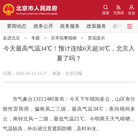
网站地图
搜索
无障碍
登录
要闻动态
要闻动态
政务公开
政务服务
政策服务
政民互动
走进北京
>
专题
>
京华花事指南
>
赏花提示
党中央精神
国务院信息
中央部委动态
今天最高气温34℃！预计连续6天超30℃，北京入
夏了吗？
北京要闻
会议信息
部门动态
日期：2026-05-13 15:27
来源：北京日报
各区热点
政务公开
市气象台13日14时发布：今天下午晴间多云，山区有分
散性雷阵雨，偏南风二三级，最高气温34℃；夜间晴间多
市领导
机构职能
政策服务
云，南转北风一二级，最低气温21℃。今明两天天气晴晒，
政策兑现
政策解读
回应关切
气温较高，外出请注意遮阳防晒，及时补水。