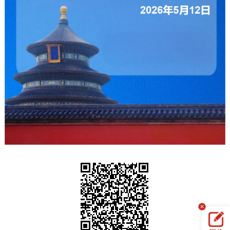
走进北京
北京概况
十六区概览
人文北京
绿色北京
图说北京
视频北京
多语种
ENGLISH
한국어
日本語
DEUTSCH
FRANÇAIS
РУССКИЙ ЯЗЫК
ESPAÑOL
العربية
PORTUGUÊS
ITALIANO