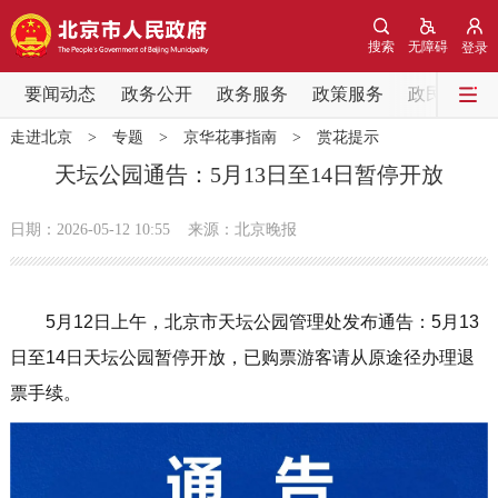
网站地图
搜索
无障碍
登录
要闻动态
要闻动态
政务公开
政务服务
政策服务
政民互动
走进北京
>
专题
>
京华花事指南
>
赏花提示
党中央精神
国务院信息
中央部委动态
天坛公园通告：5月13日至14日暂停开放
北京要闻
会议信息
部门动态
日期：2026-05-12 10:55
来源：北京晚报
各区热点
5月12日上午，北京市天坛公园管理处发布通告：5月13
政务公开
日至14日天坛公园暂停开放，已购票游客请从原途径办理退
票手续。
市领导
机构职能
政策服务
政策兑现
政策解读
回应关切