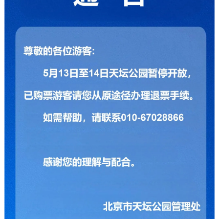
决策公开
专题公开
政务服务
个人服务
法人服务
部门服务
便民服务
利企服务
投资项目
中介服务
阳光政务
政民互动
12345网上接诉即办
我要咨询
我要建议
参与调查
在线访谈
图说互动