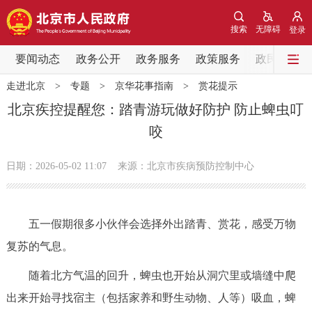
网站地图
搜索
无障碍
登录
要闻动态
要闻动态
政务公开
政务服务
政策服务
政民互动
走进北京
>
专题
>
京华花事指南
>
赏花提示
党中央精神
国务院信息
中央部委动态
北京疾控提醒您：踏青游玩做好防护 防止蜱虫叮
咬
北京要闻
会议信息
部门动态
日期：2026-05-02 11:07
来源：北京市疾病预防控制中心
各区热点
政务公开
五一假期很多小伙伴会选择外出踏青、赏花，感受万物
复苏的气息。
市领导
机构职能
政策服务
随着北方气温的回升，蜱虫也开始从洞穴里或墙缝中爬
政策兑现
政策解读
回应关切
出来开始寻找宿主（包括家养和野生动物、人等）吸血，蜱