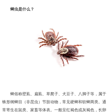
走进北京
蜱虫是什么？
北京概况
十六区概览
人文北京
绿色北京
图说北京
视频北京
多语种
ENGLISH
한국어
日本語
DEUTSCH
FRANÇAIS
РУССКИЙ ЯЗЫК
ESPAÑOL
العربية
PORTUGUÊS
蜱俗称壁虱、扁虱、草爬子、犬豆子、八脚子等，属于
ITALIANO
蛛形纲蜱目（非昆虫）节肢动物，常见硬蜱和软蜱两类。通
常寄生在鼠类、家畜等体表。一般呈红褐色或灰褐色，长卵