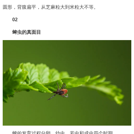
圆形，背腹扁平，从芝麻粒大到米粒大不等。
回到顶部
02
蜱虫的真面目
蜱的发育过程分卵、幼虫、若虫和成虫四个时期。