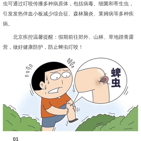
虫可通过叮咬传播多种病原体，包括病毒、细菌和寄生虫，
决策公开
专题公开
引发发热伴血小板减少综合征、森林脑炎、莱姆病等多种疾
政务服务
病。
北京疾控温馨提醒：假期前往郊外、山林、草地踏青露
个人服务
法人服务
部门服务
营，做好健康防护，防止蜱虫叮咬！
便民服务
利企服务
投资项目
中介服务
阳光政务
政民互动
12345网上接诉即办
我要咨询
我要建议
参与调查
在线访谈
图说互动
01