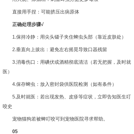
直接用手捏：可能挤压出病原体
正确处理步骤√
1.保持冷静：用尖头镊子夹住蜱虫头部（靠近皮肤处）
2.垂直向上拔出：避免左右摇晃导致口器残留
3.消毒伤口：用碘伏或酒精彻底清洁（若无把握，及时就
医）
4.保存蜱虫：放入密封袋供医院检测（如有条件）
5.及时就医：若出现发热、皮疹等症状，立即告知医生叮
咬史
宠物猫狗若被蜱叮咬可到宠物医院寻求帮助。
05