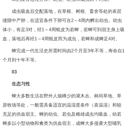
成虫吸血后交配落地，在草根、树根、畜舍等处的表层
缝隙中产卵，在适宜条件下卵可在2～4周内孵出幼虫。幼虫
体小，有足3对，经1～4周蜕皮为若蜱，若蜱可到宿主身上吸
血，落地后再经1～4周蜕皮而为成虫，若蜱和成蜱足4对。
蜱完成一代生活史所需时间由2个月至3年不等，寿命自1
个月到十年不等。
03
生态习性
蜱大多数生活在野外人烟稀少的灌木丛、林间草地、草
原牧场等处，一般需具备适宜的温湿度条件（喜温湿）和较
充足的供血宿主。蜱的幼虫、若虫及雌雄成虫均吸血，幼若
蜱多以小型动物和禽类为供血宿主，成蜱大多侵袭大型哺乳