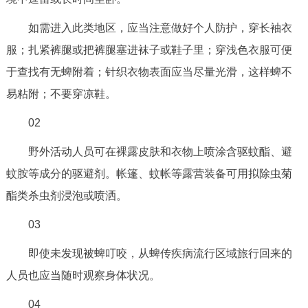
如需进入此类地区，应当注意做好个人防护，穿长袖衣
服；扎紧裤腿或把裤腿塞进袜子或鞋子里；穿浅色衣服可便
于查找有无蜱附着；针织衣物表面应当尽量光滑，这样蜱不
易粘附；不要穿凉鞋。
02
野外活动人员可在裸露皮肤和衣物上喷涂含驱蚊酯、避
蚊胺等成分的驱避剂。帐篷、蚊帐等露营装备可用拟除虫菊
酯类杀虫剂浸泡或喷洒。
03
即使未发现被蜱叮咬，从蜱传疾病流行区域旅行回来的
人员也应当随时观察身体状况。
04