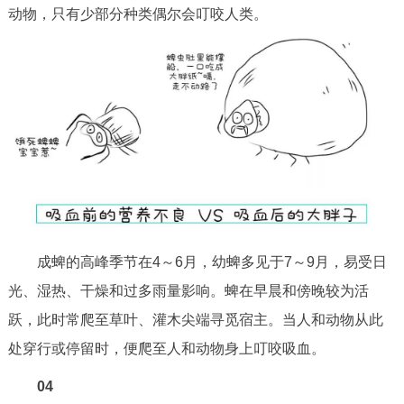
动物，只有少部分种类偶尔会叮咬人类。
成蜱的高峰季节在4～6月，幼蜱多见于7～9月，易受日
光、湿热、干燥和过多雨量影响。蜱在早晨和傍晚较为活
跃，此时常爬至草叶、灌木尖端寻觅宿主。当人和动物从此
处穿行或停留时，便爬至人和动物身上叮咬吸血。
04