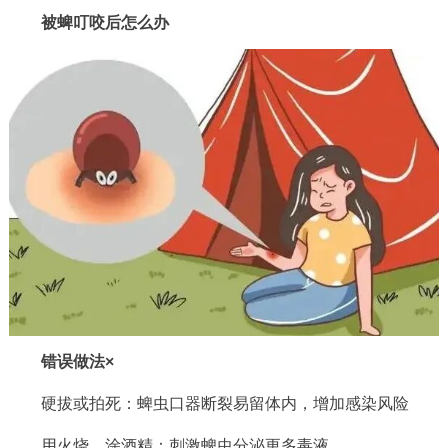
被蜱叮咬后怎么办
错误做法×
硬拔或拍死：蜱虫口器断裂易留体内，增加感染风险
用火烧、涂酒精：刺激蜱虫分泌更多毒液